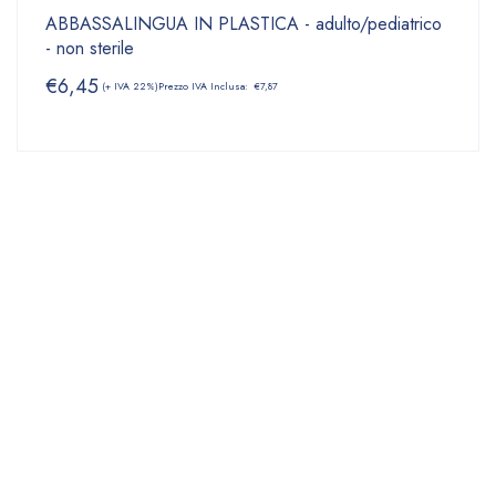
ABBASSALINGUA IN PLASTICA - adulto/pediatrico
- non sterile
€
6,45
(+ IVA 22%)
Prezzo IVA Inclusa:
€
7,87