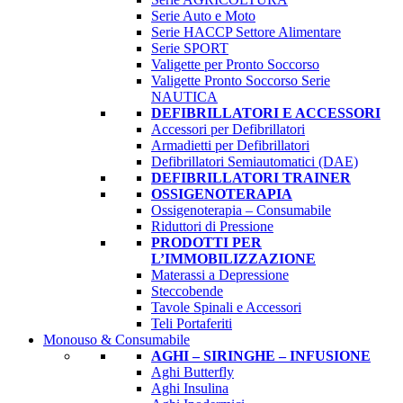
Serie Auto e Moto
Serie HACCP Settore Alimentare
Serie SPORT
Valigette per Pronto Soccorso
Valigette Pronto Soccorso Serie
NAUTICA
DEFIBRILLATORI E ACCESSORI
Accessori per Defibrillatori
Armadietti per Defibrillatori
Defibrillatori Semiautomatici (DAE)
DEFIBRILLATORI TRAINER
OSSIGENOTERAPIA
Ossigenoterapia – Consumabile
Riduttori di Pressione
PRODOTTI PER
L’IMMOBILIZZAZIONE
Materassi a Depressione
Steccobende
Tavole Spinali e Accessori
Teli Portaferiti
Monouso & Consumabile
AGHI – SIRINGHE – INFUSIONE
Aghi Butterfly
Aghi Insulina