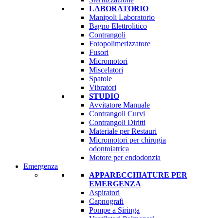
LABORATORIO
Manipoli Laboratorio
Bagno Elettrolitico
Contrangoli
Fotopolimerizzatore
Fusori
Micromotori
Miscelatori
Spatole
Vibratori
STUDIO
Avvitatore Manuale
Contrangoli Curvi
Contrangoli Diritti
Materiale per Restauri
Micromotori per chirugia
odontoiatrica
Motore per endodonzia
Emergenza
APPARECCHIATURE PER
EMERGENZA
Aspiratori
Capnografi
Pompe a Siringa