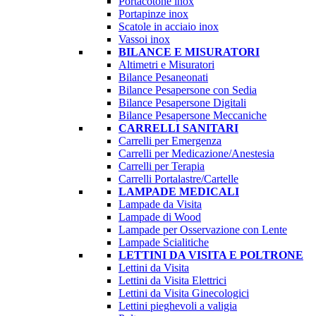
Portacotone inox
Portapinze inox
Scatole in acciaio inox
Vassoi inox
BILANCE E MISURATORI
Altimetri e Misuratori
Bilance Pesaneonati
Bilance Pesapersone con Sedia
Bilance Pesapersone Digitali
Bilance Pesapersone Meccaniche
CARRELLI SANITARI
Carrelli per Emergenza
Carrelli per Medicazione/Anestesia
Carrelli per Terapia
Carrelli Portalastre/Cartelle
LAMPADE MEDICALI
Lampade da Visita
Lampade di Wood
Lampade per Osservazione con Lente
Lampade Scialitiche
LETTINI DA VISITA E POLTRONE
Lettini da Visita
Lettini da Visita Elettrici
Lettini da Visita Ginecologici
Lettini pieghevoli a valigia