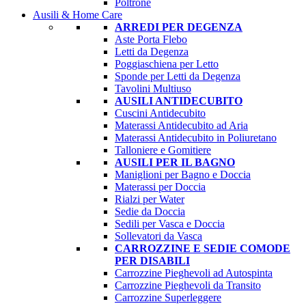
Poltrone
Ausili & Home Care
ARREDI PER DEGENZA
Aste Porta Flebo
Letti da Degenza
Poggiaschiena per Letto
Sponde per Letti da Degenza
Tavolini Multiuso
AUSILI ANTIDECUBITO
Cuscini Antidecubito
Materassi Antidecubito ad Aria
Materassi Antidecubito in Poliuretano
Talloniere e Gomitiere
AUSILI PER IL BAGNO
Maniglioni per Bagno e Doccia
Materassi per Doccia
Rialzi per Water
Sedie da Doccia
Sedili per Vasca e Doccia
Sollevatori da Vasca
CARROZZINE E SEDIE COMODE
PER DISABILI
Carrozzine Pieghevoli ad Autospinta
Carrozzine Pieghevoli da Transito
Carrozzine Superleggere