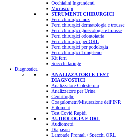
Occhialini Ingrandenti
Microscopi
STRUMENTI CHIRURGICI
Ferri chirurgici inox
Ferri chirurgici dermatologia e trousse
Ferri chirurgici ginecologia e trousse
Ferri chirurgici odontoiatria
Ferri chirurgici per ORL
Ferri chirurgici per podologia
Ferri chirurgici Tungsteno
Kit ferri
Specchi laringe
Diagnostica
ANALIZZATORI E TEST
DIAGNOSTICI
Analizzatore Colesterolo
Analizzatore per Urina
Centrifughe
Coagulometri/Misurazione dell’INR
Etilometri
Test Covid Rapidi
AUDIOLOGIA E ORL
Audiometri
Diapason
Lampade Frontali / Specchi ORL