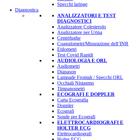
Specchi laringe
Diagnostica
ANALIZZATORI E TEST
DIAGNOSTICI
Analizzatore Colesterolo
Analizzatore per Urina
Centrifughe
Coagulometri/Misurazione dell’INR
Etilometri
Test Covid Rapidi
AUDIOLOGIA E ORL
Audiometri
Diapason
Lampade Frontali / Specchi ORL
Occhiali Nistagmo
Timpanometri
ECOGRAFI E DOPPLER
Carta Ecografia
Doppler
Ecografi
Sonde per Ecografi
ELETTROCARDIOGRAFI E
HOLTER ECG
Elettrocardiografi
Holter ECG