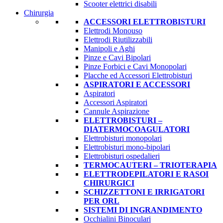
Scooter elettrici disabili
Chirurgia
ACCESSORI ELETTROBISTURI
Elettrodi Monouso
Elettrodi Riutilizzabili
Manipoli e Aghi
Pinze e Cavi Bipolari
Pinze Forbici e Cavi Monopolari
Placche ed Accessori Elettrobisturi
ASPIRATORI E ACCESSORI
Aspiratori
Accessori Aspiratori
Cannule Aspirazione
ELETTROBISTURI –
DIATERMOCOAGULATORI
Elettrobisturi monopolari
Elettrobisturi mono-bipolari
Elettrobisturi ospedalieri
TERMOCAUTERI – TRIOTERAPIA
ELETTRODEPILATORI E RASOI
CHIRURGICI
SCHIZZETTONI E IRRIGATORI
PER ORL
SISTEMI DI INGRANDIMENTO
Occhialini Binoculari