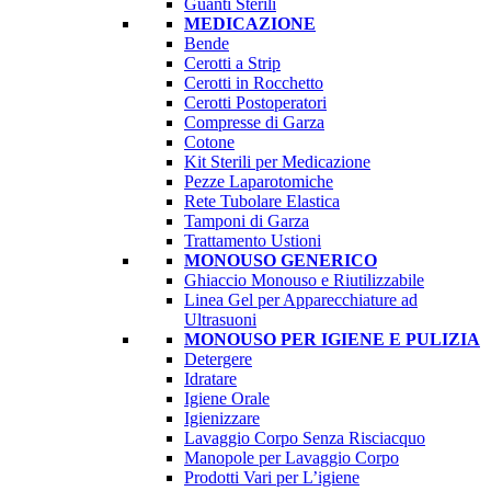
Guanti Sterili
MEDICAZIONE
Bende
Cerotti a Strip
Cerotti in Rocchetto
Cerotti Postoperatori
Compresse di Garza
Cotone
Kit Sterili per Medicazione
Pezze Laparotomiche
Rete Tubolare Elastica
Tamponi di Garza
Trattamento Ustioni
MONOUSO GENERICO
Ghiaccio Monouso e Riutilizzabile
Linea Gel per Apparecchiature ad
Ultrasuoni
MONOUSO PER IGIENE E PULIZIA
Detergere
Idratare
Igiene Orale
Igienizzare
Lavaggio Corpo Senza Risciacquo
Manopole per Lavaggio Corpo
Prodotti Vari per L’igiene