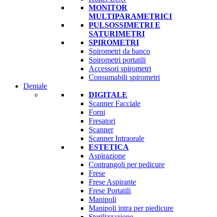
MONITOR
MULTIPARAMETRICI
PULSOSSIMETRI E
SATURIMETRI
SPIROMETRI
Spirometri da banco
Spirometri portatili
Accessori spirometri
Consumabili spirometri
Dentale
DIGITALE
Scanner Facciale
Forni
Fresatori
Scanner
Scanner Intraorale
ESTETICA
Aspirazione
Contrangoli per pedicure
Frese
Frese Aspirante
Frese Portatili
Manipoli
Manipoli intra per piedicure
Sterilizzazione