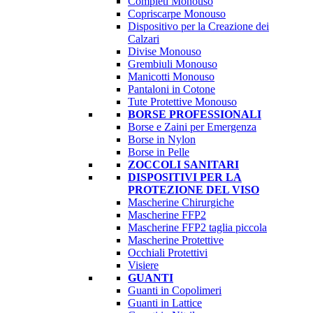
Completi Monouso
Copriscarpe Monouso
Dispositivo per la Creazione dei
Calzari
Divise Monouso
Grembiuli Monouso
Manicotti Monouso
Pantaloni in Cotone
Tute Protettive Monouso
BORSE PROFESSIONALI
Borse e Zaini per Emergenza
Borse in Nylon
Borse in Pelle
ZOCCOLI SANITARI
DISPOSITIVI PER LA
PROTEZIONE DEL VISO
Mascherine Chirurgiche
Mascherine FFP2
Mascherine FFP2 taglia piccola
Mascherine Protettive
Occhiali Protettivi
Visiere
GUANTI
Guanti in Copolimeri
Guanti in Lattice