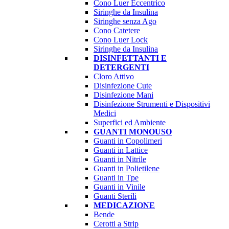
Cono Luer Eccentrico
Siringhe da Insulina
Siringhe senza Ago
Cono Catetere
Cono Luer Lock
Siringhe da Insulina
DISINFETTANTI E
DETERGENTI
Cloro Attivo
Disinfezione Cute
Disinfezione Mani
Disinfezione Strumenti e Dispositivi
Medici
Superfici ed Ambiente
GUANTI MONOUSO
Guanti in Copolimeri
Guanti in Lattice
Guanti in Nitrile
Guanti in Polietilene
Guanti in Tpe
Guanti in Vinile
Guanti Sterili
MEDICAZIONE
Bende
Cerotti a Strip