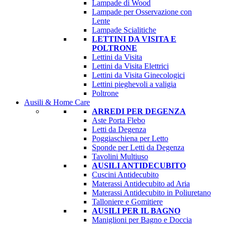
Lampade di Wood
Lampade per Osservazione con
Lente
Lampade Scialitiche
LETTINI DA VISITA E
POLTRONE
Lettini da Visita
Lettini da Visita Elettrici
Lettini da Visita Ginecologici
Lettini pieghevoli a valigia
Poltrone
Ausili & Home Care
ARREDI PER DEGENZA
Aste Porta Flebo
Letti da Degenza
Poggiaschiena per Letto
Sponde per Letti da Degenza
Tavolini Multiuso
AUSILI ANTIDECUBITO
Cuscini Antidecubito
Materassi Antidecubito ad Aria
Materassi Antidecubito in Poliuretano
Talloniere e Gomitiere
AUSILI PER IL BAGNO
Maniglioni per Bagno e Doccia