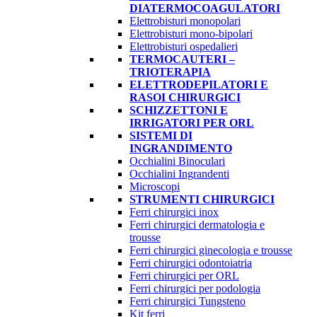
DIATERMOCOAGULATORI
Elettrobisturi monopolari
Elettrobisturi mono-bipolari
Elettrobisturi ospedalieri
TERMOCAUTERI –
TRIOTERAPIA
ELETTRODEPILATORI E
RASOI CHIRURGICI
SCHIZZETTONI E
IRRIGATORI PER ORL
SISTEMI DI
INGRANDIMENTO
Occhialini Binoculari
Occhialini Ingrandenti
Microscopi
STRUMENTI CHIRURGICI
Ferri chirurgici inox
Ferri chirurgici dermatologia e
trousse
Ferri chirurgici ginecologia e trousse
Ferri chirurgici odontoiatria
Ferri chirurgici per ORL
Ferri chirurgici per podologia
Ferri chirurgici Tungsteno
Kit ferri