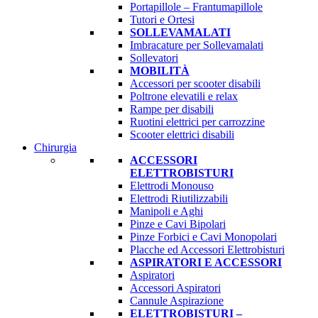
Portapillole – Frantumapillole
Tutori e Ortesi
SOLLEVAMALATI
Imbracature per Sollevamalati
Sollevatori
MOBILITÀ
Accessori per scooter disabili
Poltrone elevatili e relax
Rampe per disabili
Ruotini elettrici per carrozzine
Scooter elettrici disabili
Chirurgia
ACCESSORI
ELETTROBISTURI
Elettrodi Monouso
Elettrodi Riutilizzabili
Manipoli e Aghi
Pinze e Cavi Bipolari
Pinze Forbici e Cavi Monopolari
Placche ed Accessori Elettrobisturi
ASPIRATORI E ACCESSORI
Aspiratori
Accessori Aspiratori
Cannule Aspirazione
ELETTROBISTURI –