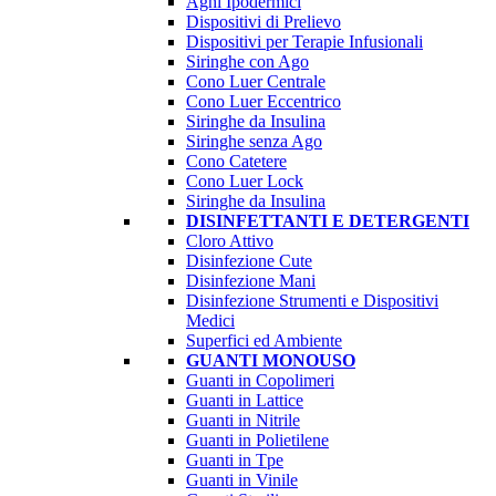
Aghi Ipodermici
Dispositivi di Prelievo
Dispositivi per Terapie Infusionali
Siringhe con Ago
Cono Luer Centrale
Cono Luer Eccentrico
Siringhe da Insulina
Siringhe senza Ago
Cono Catetere
Cono Luer Lock
Siringhe da Insulina
DISINFETTANTI E DETERGENTI
Cloro Attivo
Disinfezione Cute
Disinfezione Mani
Disinfezione Strumenti e Dispositivi
Medici
Superfici ed Ambiente
GUANTI MONOUSO
Guanti in Copolimeri
Guanti in Lattice
Guanti in Nitrile
Guanti in Polietilene
Guanti in Tpe
Guanti in Vinile