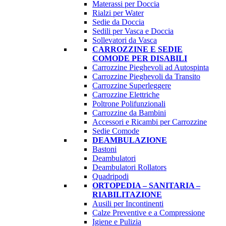
Materassi per Doccia
Rialzi per Water
Sedie da Doccia
Sedili per Vasca e Doccia
Sollevatori da Vasca
CARROZZINE E SEDIE
COMODE PER DISABILI
Carrozzine Pieghevoli ad Autospinta
Carrozzine Pieghevoli da Transito
Carrozzine Superleggere
Carrozzine Elettriche
Poltrone Polifunzionali
Carrozzine da Bambini
Accessori e Ricambi per Carrozzine
Sedie Comode
DEAMBULAZIONE
Bastoni
Deambulatori
Deambulatori Rollators
Quadripodi
ORTOPEDIA – SANITARIA –
RIABILITAZIONE
Ausili per Incontinenti
Calze Preventive e a Compressione
Igiene e Pulizia