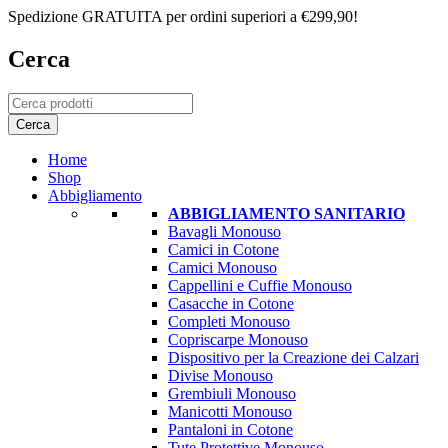
Spedizione GRATUITA per ordini superiori a €299,90!
Cerca
Home
Shop
Abbigliamento
ABBIGLIAMENTO SANITARIO
Bavagli Monouso
Camici in Cotone
Camici Monouso
Cappellini e Cuffie Monouso
Casacche in Cotone
Completi Monouso
Copriscarpe Monouso
Dispositivo per la Creazione dei Calzari
Divise Monouso
Grembiuli Monouso
Manicotti Monouso
Pantaloni in Cotone
Tute Protettive Monouso