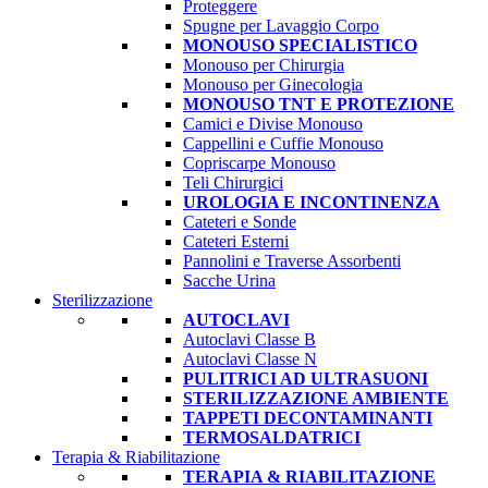
Proteggere
Spugne per Lavaggio Corpo
MONOUSO SPECIALISTICO
Monouso per Chirurgia
Monouso per Ginecologia
MONOUSO TNT E PROTEZIONE
Camici e Divise Monouso
Cappellini e Cuffie Monouso
Copriscarpe Monouso
Teli Chirurgici
UROLOGIA E INCONTINENZA
Cateteri e Sonde
Cateteri Esterni
Pannolini e Traverse Assorbenti
Sacche Urina
Sterilizzazione
AUTOCLAVI
Autoclavi Classe B
Autoclavi Classe N
PULITRICI AD ULTRASUONI
STERILIZZAZIONE AMBIENTE
TAPPETI DECONTAMINANTI
TERMOSALDATRICI
Terapia & Riabilitazione
TERAPIA & RIABILITAZIONE