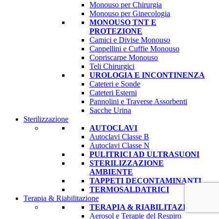
Monouso per Chirurgia
Monouso per Ginecologia
MONOUSO TNT E
PROTEZIONE
Camici e Divise Monouso
Cappellini e Cuffie Monouso
Copriscarpe Monouso
Teli Chirurgici
UROLOGIA E INCONTINENZA
Cateteri e Sonde
Cateteri Esterni
Pannolini e Traverse Assorbenti
Sacche Urina
Sterilizzazione
AUTOCLAVI
Autoclavi Classe B
Autoclavi Classe N
PULITRICI AD ULTRASUONI
STERILIZZAZIONE
AMBIENTE
TAPPETI DECONTAMINANTI
TERMOSALDATRICI
Terapia & Riabilitazione
TERAPIA & RIABILITAZIONE
Aerosol e Terapie del Respiro