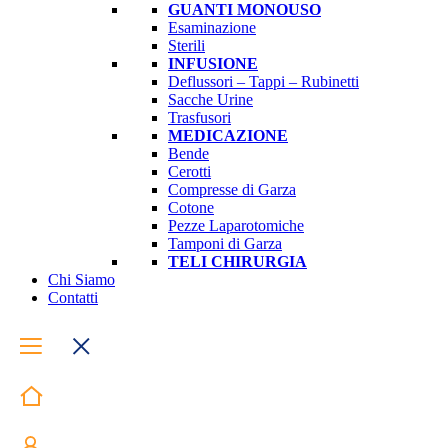
GUANTI MONOUSO
Esaminazione
Sterili
INFUSIONE
Deflussori – Tappi – Rubinetti
Sacche Urine
Trasfusori
MEDICAZIONE
Bende
Cerotti
Compresse di Garza
Cotone
Pezze Laparotomiche
Tamponi di Garza
TELI CHIRURGIA
Chi Siamo
Contatti