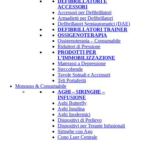
DEFIBRILLATORI E
ACCESSORI
Accessori per Defibrillatori
Armadietti per Defibrillatori
Defibrillatori Semiautomatici (DAE)
DEFIBRILLATORI TRAINER
OSSIGENOTERAPIA
Ossigenoterapia – Consumabile
Riduttori di Pressione
PRODOTTI PER
L’IMMOBILIZZAZIONE
Materassi a Depressione
Steccobende
Tavole Spinali e Accessori
Teli Portaferiti
Monouso & Consumabile
AGHI – SIRINGHE –
INFUSIONE
Aghi Butterfly
Aghi Insulina
Aghi Ipodermici
Dispositivi di Prelievo
Dispositivi per Terapie Infusionali
Siringhe con Ago
Cono Luer Centrale