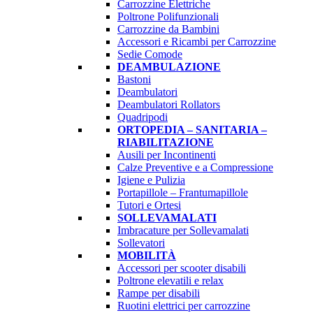
Carrozzine Elettriche
Poltrone Polifunzionali
Carrozzine da Bambini
Accessori e Ricambi per Carrozzine
Sedie Comode
DEAMBULAZIONE
Bastoni
Deambulatori
Deambulatori Rollators
Quadripodi
ORTOPEDIA – SANITARIA –
RIABILITAZIONE
Ausili per Incontinenti
Calze Preventive e a Compressione
Igiene e Pulizia
Portapillole – Frantumapillole
Tutori e Ortesi
SOLLEVAMALATI
Imbracature per Sollevamalati
Sollevatori
MOBILITÀ
Accessori per scooter disabili
Poltrone elevatili e relax
Rampe per disabili
Ruotini elettrici per carrozzine