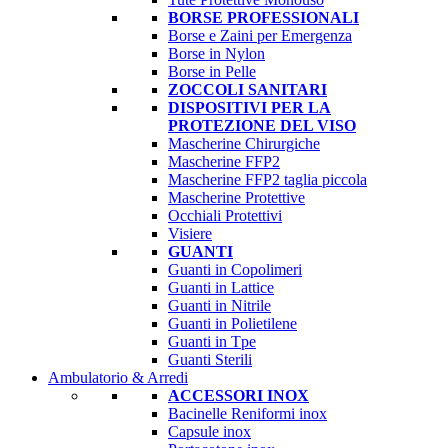
BORSE PROFESSIONALI
Borse e Zaini per Emergenza
Borse in Nylon
Borse in Pelle
ZOCCOLI SANITARI
DISPOSITIVI PER LA
PROTEZIONE DEL VISO
Mascherine Chirurgiche
Mascherine FFP2
Mascherine FFP2 taglia piccola
Mascherine Protettive
Occhiali Protettivi
Visiere
GUANTI
Guanti in Copolimeri
Guanti in Lattice
Guanti in Nitrile
Guanti in Polietilene
Guanti in Tpe
Guanti Sterili
Ambulatorio & Arredi
ACCESSORI INOX
Bacinelle Reniformi inox
Capsule inox