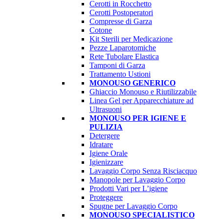
Cerotti in Rocchetto
Cerotti Postoperatori
Compresse di Garza
Cotone
Kit Sterili per Medicazione
Pezze Laparotomiche
Rete Tubolare Elastica
Tamponi di Garza
Trattamento Ustioni
MONOUSO GENERICO
Ghiaccio Monouso e Riutilizzabile
Linea Gel per Apparecchiature ad
Ultrasuoni
MONOUSO PER IGIENE E
PULIZIA
Detergere
Idratare
Igiene Orale
Igienizzare
Lavaggio Corpo Senza Risciacquo
Manopole per Lavaggio Corpo
Prodotti Vari per L’igiene
Proteggere
Spugne per Lavaggio Corpo
MONOUSO SPECIALISTICO