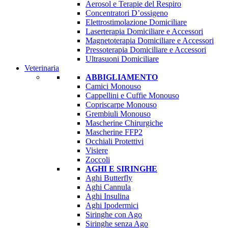
Aerosol e Terapie del Respiro
Concentratori D’ossigeno
Elettrostimolazione Domiciliare
Laserterapia Domiciliare e Accessori
Magnetoterapia Domiciliare e Accessori
Pressoterapia Domiciliare e Accessori
Ultrasuoni Domiciliare
Veterinaria
ABBIGLIAMENTO
Camici Monouso
Cappellini e Cuffie Monouso
Copriscarpe Monouso
Grembiuli Monouso
Mascherine Chirurgiche
Mascherine FFP2
Occhiali Protettivi
Visiere
Zoccoli
AGHI E SIRINGHE
Aghi Butterfly
Aghi Cannula
Aghi Insulina
Aghi Ipodermici
Siringhe con Ago
Siringhe senza Ago