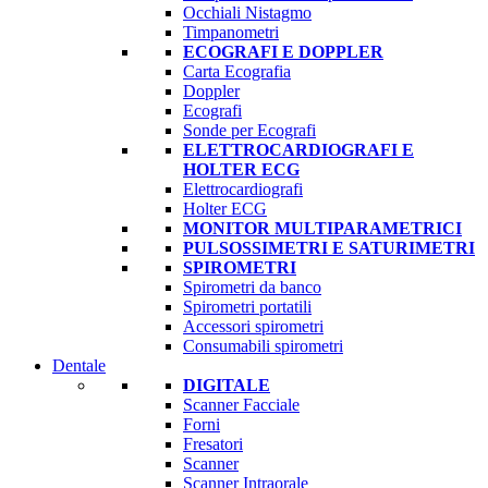
Occhiali Nistagmo
Timpanometri
ECOGRAFI E DOPPLER
Carta Ecografia
Doppler
Ecografi
Sonde per Ecografi
ELETTROCARDIOGRAFI E
HOLTER ECG
Elettrocardiografi
Holter ECG
MONITOR MULTIPARAMETRICI
PULSOSSIMETRI E SATURIMETRI
SPIROMETRI
Spirometri da banco
Spirometri portatili
Accessori spirometri
Consumabili spirometri
Dentale
DIGITALE
Scanner Facciale
Forni
Fresatori
Scanner
Scanner Intraorale