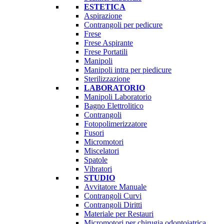
ESTETICA
Aspirazione
Contrangoli per pedicure
Frese
Frese Aspirante
Frese Portatili
Manipoli
Manipoli intra per piedicure
Sterilizzazione
LABORATORIO
Manipoli Laboratorio
Bagno Elettrolitico
Contrangoli
Fotopolimerizzatore
Fusori
Micromotori
Miscelatori
Spatole
Vibratori
STUDIO
Avvitatore Manuale
Contrangoli Curvi
Contrangoli Diritti
Materiale per Restauri
Micromotori per chirugia odontoiatrica