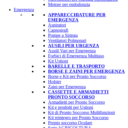
Motore per endodonzia
Emergenza
APPARECCHIATURE PER
EMERGENZA
Aspiratori
Capnografi
Pompe a Siringa
Ventilatori Polmonari
AUSILI PER URGENZA
Ausili Vari per Emergenza
Forbici di Emergenza Multiuso
Kit Ustioni
BARELLE E TRASPORTO
BORSE E ZAINI PER EMERGENZA
Borse e Kit per Pronto Soccorso
Holster
Zaini per Emergenza
CASSETTE E ARMADIETTI
PRONTO SOCCORSO
Armadietti per Pronto Soccorso
Kit e prodotti per Ustioni
Kit di Pronto Soccorso Multifunzioni
Kit reintegro per Pronto Soccorso
Pronto soccorso Oculare
Serie AGRICOLTURA