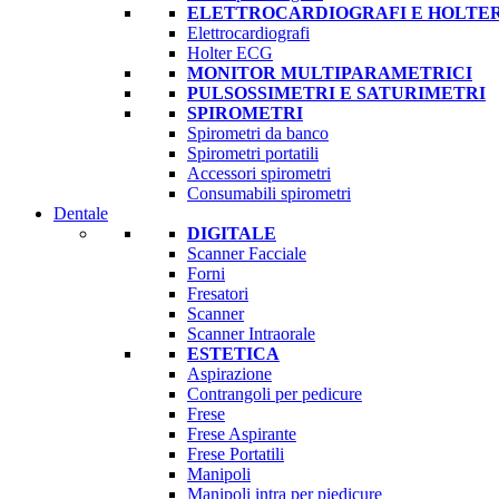
ELETTROCARDIOGRAFI E HOLTE
Elettrocardiografi
Holter ECG
MONITOR MULTIPARAMETRICI
PULSOSSIMETRI E SATURIMETRI
SPIROMETRI
Spirometri da banco
Spirometri portatili
Accessori spirometri
Consumabili spirometri
Dentale
DIGITALE
Scanner Facciale
Forni
Fresatori
Scanner
Scanner Intraorale
ESTETICA
Aspirazione
Contrangoli per pedicure
Frese
Frese Aspirante
Frese Portatili
Manipoli
Manipoli intra per piedicure