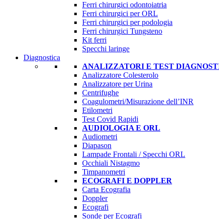
Ferri chirurgici odontoiatria
Ferri chirurgici per ORL
Ferri chirurgici per podologia
Ferri chirurgici Tungsteno
Kit ferri
Specchi laringe
Diagnostica
ANALIZZATORI E TEST DIAGNOST
Analizzatore Colesterolo
Analizzatore per Urina
Centrifughe
Coagulometri/Misurazione dell’INR
Etilometri
Test Covid Rapidi
AUDIOLOGIA E ORL
Audiometri
Diapason
Lampade Frontali / Specchi ORL
Occhiali Nistagmo
Timpanometri
ECOGRAFI E DOPPLER
Carta Ecografia
Doppler
Ecografi
Sonde per Ecografi