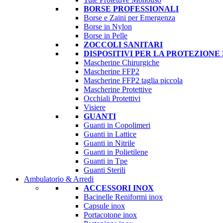
BORSE PROFESSIONALI
Borse e Zaini per Emergenza
Borse in Nylon
Borse in Pelle
ZOCCOLI SANITARI
DISPOSITIVI PER LA PROTEZIONE 
Mascherine Chirurgiche
Mascherine FFP2
Mascherine FFP2 taglia piccola
Mascherine Protettive
Occhiali Protettivi
Visiere
GUANTI
Guanti in Copolimeri
Guanti in Lattice
Guanti in Nitrile
Guanti in Polietilene
Guanti in Tpe
Guanti Sterili
Ambulatorio & Arredi
ACCESSORI INOX
Bacinelle Reniformi inox
Capsule inox
Portacotone inox