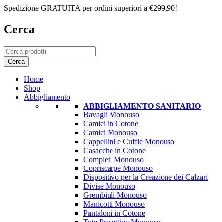
Spedizione GRATUITA per ordini superiori a €299,90!
Cerca
Home
Shop
Abbigliamento
ABBIGLIAMENTO SANITARIO
Bavagli Monouso
Camici in Cotone
Camici Monouso
Cappellini e Cuffie Monouso
Casacche in Cotone
Completi Monouso
Copriscarpe Monouso
Dispositivo per la Creazione dei Calzari
Divise Monouso
Grembiuli Monouso
Manicotti Monouso
Pantaloni in Cotone
Tute Protettive Monouso