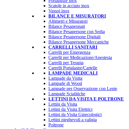
Portapinze inox
Scatole in acciaio inox
Vassoi inox
BILANCE E MISURATORI
Altimetri e Misuratori
Bilance Pesaneonati
Bilance Pesapersone con Sedia
Bilance Pesapersone Digitali
Bilance Pesapersone Meccaniche
CARRELLI SANITARI
Carrelli per Emergenza
Carrelli per Medicazione/Anestesia
Carrelli per Terapia
Carrelli Portalastre/Cartelle
LAMPADE MEDICALI
Lampade da Visita
Lampade di Wood
Lampade per Osservazione con Lente
Lampade Scialitiche
LETTINI DA VISITA E POLTRONE
Lettini da Visita
Lettini da Visita Elettrici
Lettini da Visita Ginecologici
Lettini pieghevoli a valigia
Poltrone