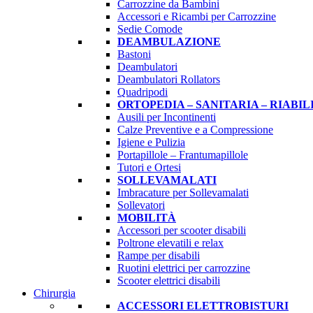
Carrozzine da Bambini
Accessori e Ricambi per Carrozzine
Sedie Comode
DEAMBULAZIONE
Bastoni
Deambulatori
Deambulatori Rollators
Quadripodi
ORTOPEDIA – SANITARIA – RIABI
Ausili per Incontinenti
Calze Preventive e a Compressione
Igiene e Pulizia
Portapillole – Frantumapillole
Tutori e Ortesi
SOLLEVAMALATI
Imbracature per Sollevamalati
Sollevatori
MOBILITÀ
Accessori per scooter disabili
Poltrone elevatili e relax
Rampe per disabili
Ruotini elettrici per carrozzine
Scooter elettrici disabili
Chirurgia
ACCESSORI ELETTROBISTURI