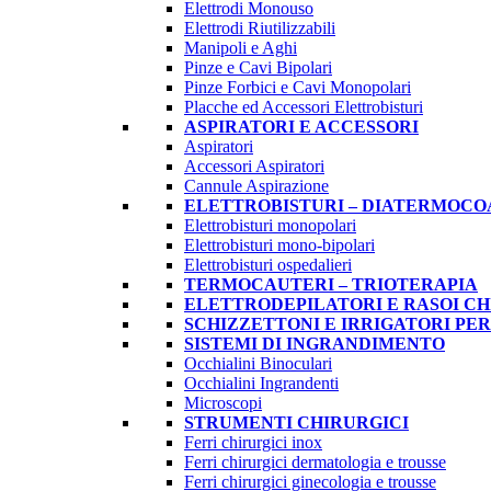
Elettrodi Monouso
Elettrodi Riutilizzabili
Manipoli e Aghi
Pinze e Cavi Bipolari
Pinze Forbici e Cavi Monopolari
Placche ed Accessori Elettrobisturi
ASPIRATORI E ACCESSORI
Aspiratori
Accessori Aspiratori
Cannule Aspirazione
ELETTROBISTURI – DIATERMOC
Elettrobisturi monopolari
Elettrobisturi mono-bipolari
Elettrobisturi ospedalieri
TERMOCAUTERI – TRIOTERAPIA
ELETTRODEPILATORI E RASOI CH
SCHIZZETTONI E IRRIGATORI PE
SISTEMI DI INGRANDIMENTO
Occhialini Binoculari
Occhialini Ingrandenti
Microscopi
STRUMENTI CHIRURGICI
Ferri chirurgici inox
Ferri chirurgici dermatologia e trousse
Ferri chirurgici ginecologia e trousse