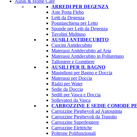
Ausili & Home Care
ARREDI PER DEGENZA
Aste Porta Flebo
Letti da Degenza
Poggiaschiena per Letto
Sponde per Letti da Degenza
Tavolini Multiuso
AUSILI ANTIDECUBITO
Cuscini Antidecubito
Materassi Antidecubito ad Aria
Materassi Antidecubito in Poliuretano
Talloniere e Gomitiere
AUSILI PER IL BAGNO
Maniglioni per Bagno e Doccia
Materassi per Doccia
Rialzi per Water
Sedie da Doccia
Sedili per Vasca e Doccia
Sollevatori da Vasca
CARROZZINE E SEDIE COMODE PE
Carrozzine Pieghevoli ad Autospinta
Carrozzine Pieghevoli da Transito
Carrozzine Superleggere
Carrozzine Elettriche
Poltrone Polifunzionali