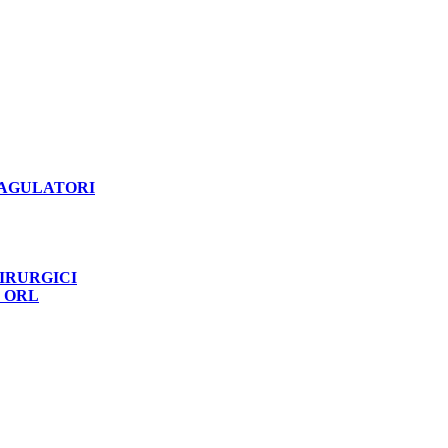
OAGULATORI
IRURGICI
R ORL