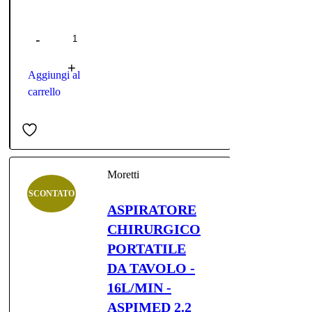
Quantità
originale
attuale
era:
è:
€1.250,00.
€990,00.
Aggiungi al
carrello
Moretti
SCONTATO
ASPIRATORE
CHIRURGICO
PORTATILE
DA TAVOLO -
16L/MIN -
ASPIMED 2.2