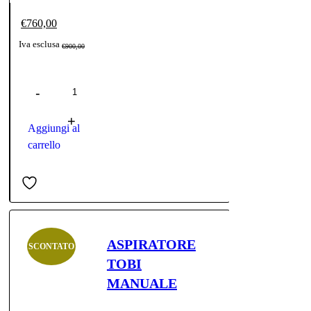
€
760,00
Il
Il
Iva esclusa
€
900,00
prezzo
prezzo
Quantità
originale
attuale
era:
è:
€900,00.
€760,00.
Aggiungi al
carrello
ASPIRATORE
SCONTATO
TOBI
MANUALE