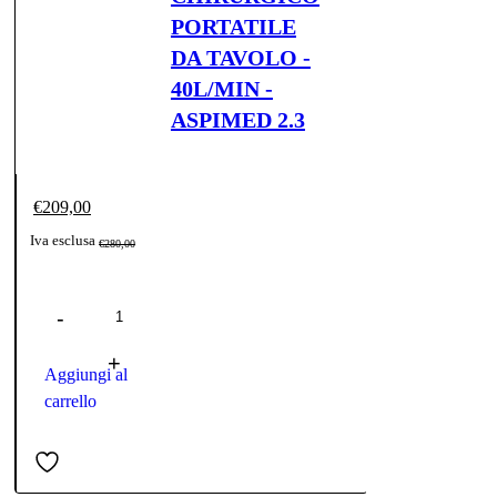
PORTATILE
DA TAVOLO -
40L/MIN -
ASPIMED 2.3
€
209,00
Il
Il
Iva esclusa
€
280,00
prezzo
prezzo
Quantità
originale
attuale
era:
è:
€280,00.
€209,00.
Aggiungi al
carrello