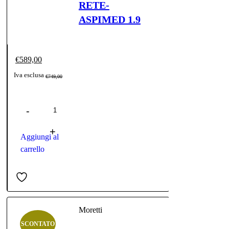
RETE-
ASPIMED 1.9
€
589,00
Il
Il
Iva esclusa
€
749,00
prezzo
prezzo
Quantità
originale
attuale
era:
è:
€749,00.
€589,00.
Aggiungi al
carrello
Moretti
SCONTATO