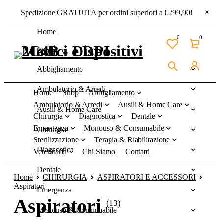
Spedizione GRATUITA per ordini superiori a €299,90!
Home
0
0
Shop
Abbigliamento
Ambulatorio & Arredi
Home
Shop
Abbigliamento
Ambulatorio & Arredi
Ausili & Home Care
Ausili & Home Care
Chirurgia
Diagnostica
Dentale
Emergenza
Monouso & Consumabile
Chirurgia
Sterilizzazione
Terapia & Riabilitazione
Diagnostica
Veterinaria
Chi Siamo
Contatti
Dentale
Home
CHIRURGIA
ASPIRATORI E ACCESSORI
Aspiratori
Emergenza
Aspiratori
(13)
Monouso & Consumabile