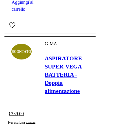
€299,00.
€184,90.
Aggiungi al
carrello
GIMA
SCONTATO
ASPIRATORE
SUPER-VEGA
BATTERIA -
Doppia
alimentazione
€
339,00
Il
Il
Iva esclusa
€
499,00