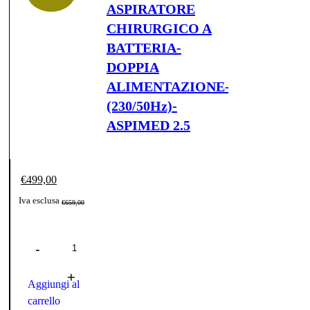
ASPIRATORE
CHIRURGICO A
BATTERIA-
DOPPIA
ALIMENTAZIONE-
(230/50Hz)-
ASPIMED 2.5
€
499,00
Il
Il
Iva esclusa
€
659,00
prezzo
prezzo
Quantità
originale
attuale
era:
è:
€659,00.
€499,00.
Aggiungi al
carrello