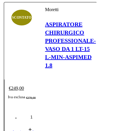
Moretti
SCONTATO
ASPIRATORE
CHIRURGICO
PROFESSIONALE-
VASO DA 1 LT-15
L-MIN-ASPIMED
1.8
€
249,00
Il
Il
Iva esclusa
€
279,00
prezzo
prezzo
Quantità
originale
attuale
era:
è: