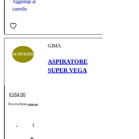
€279,00.
€249,00.
Aggiungi al
carrello
GIMA
SCONTATO
ASPIRATORE
SUPER VEGA
€
184,90
Il
Il
Iva esclusa
€
299,00
prezzo
prezzo
Quantità
originale
attuale
era:
è: