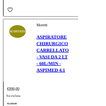
Moretti
SCONTATO
ASPIRATORE
CHIRURGICO
CARRELLATO
- VASI DA 2 LT
- 60L/MIN -
ASPIMED 4.1
€
990,00
Iva esclusa
Il
Il
€
1.250,00
prezzo
prezzo