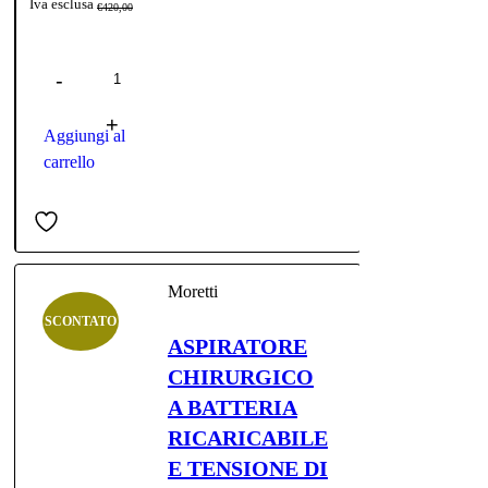
Il
Il
Iva esclusa
€
420,00
prezzo
prezzo
Quantità
originale
attuale
era:
è:
€420,00.
€369,00.
Aggiungi al
carrello
Moretti
SCONTATO
ASPIRATORE
CHIRURGICO
A BATTERIA
RICARICABILE
E TENSIONE DI