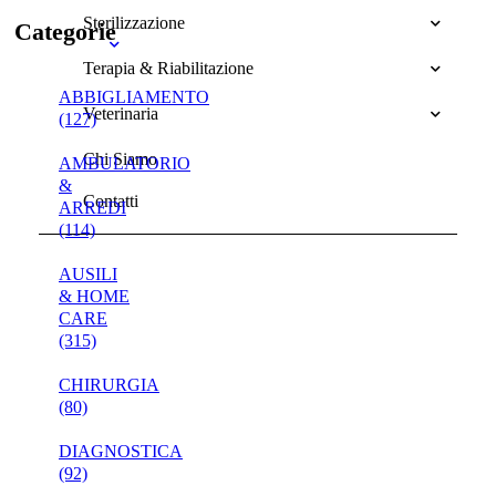
Sterilizzazione
Categorie
Terapia & Riabilitazione
ABBIGLIAMENTO
Veterinaria
(127)
Chi Siamo
AMBULATORIO
&
Contatti
ARREDI
(114)
AUSILI
& HOME
CARE
(315)
CHIRURGIA
(80)
DIAGNOSTICA
(92)