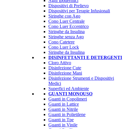
Aghi Ipodermici
Dispositivi di Prelievo
Dispositivi per Terapie Infusionali
Siringhe con Ago
Cono Luer Centrale
Cono Luer Eccentrico
Siringhe da Insulina
Siringhe senza Ago
Cono Catetere
Cono Luer Lock
Siringhe da Insulina
DISINFETTANTI E DETERGENTI
Cloro Attivo
Disinfezione Cute
Disinfezione Mani
Disinfezione Strumenti e Dispositivi
Medici
Superfici ed Ambiente
GUANTI MONOUSO
Guanti in Copolimeri
Guanti in Lattice
Guanti in Nitrile
Guanti in Polietilene
Guanti in Tpe
Guanti in Vinile