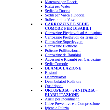
Materassi per Doccia
Rialzi per Water
Sedie da Doccia
Sedili per Vasca e Doccia
Sollevatori da Vasca
CARROZZINE E SEDIE
COMODE PER DISABILI
Carrozzine Pieghevoli ad Autospinta
Carrozzine Pieghevoli da Transito
Carrozzine Superleggere
Carrozzine Elettriche
Poltrone Polifunzionali
Carrozzine da Bambini
Accessori e Ricambi per Carrozzine
Sedie Comode
DEAMBULAZIONE
Bastoni
Deambulatori
Deambulatori Rollators
Quadripodi
ORTOPEDIA – SANITARIA –
RIABILITAZIONE
Ausili per Incontinenti
Calze Preventive e a Compressione
Igiene e Pulizia