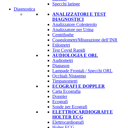
Specchi laringe
Diagnostica
ANALIZZATORI E TEST
DIAGNOSTICI
Analizzatore Colesterolo
Analizzatore per Urina
Centrifughe
Coagulometri/Misurazione dell’INR
Etilometri
Test Covid Rapidi
AUDIOLOGIA E ORL
Audiometri
Diapason
Lampade Frontali / Specchi ORL
Occhiali Nistagmo
Timpanometri
ECOGRAFI E DOPPLER
Carta Ecografia
Doppler
Ecografi
Sonde per Ecografi
ELETTROCARDIOGRAFI E
HOLTER ECG
Elettrocardiografi
Holter ECG