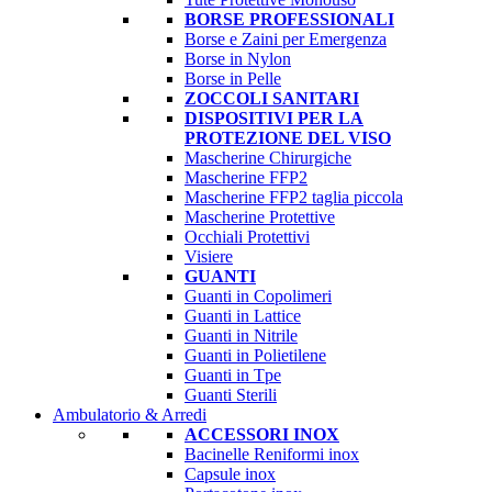
BORSE PROFESSIONALI
Borse e Zaini per Emergenza
Borse in Nylon
Borse in Pelle
ZOCCOLI SANITARI
DISPOSITIVI PER LA
PROTEZIONE DEL VISO
Mascherine Chirurgiche
Mascherine FFP2
Mascherine FFP2 taglia piccola
Mascherine Protettive
Occhiali Protettivi
Visiere
GUANTI
Guanti in Copolimeri
Guanti in Lattice
Guanti in Nitrile
Guanti in Polietilene
Guanti in Tpe
Guanti Sterili
Ambulatorio & Arredi
ACCESSORI INOX
Bacinelle Reniformi inox
Capsule inox