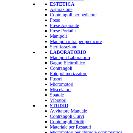
ESTETICA
Aspirazione
Contrangoli per pedicure
Frese
Frese Aspirante
Frese Portatili
Manipoli
Manipoli intra per piedicure
Sterilizzazione
LABORATORIO
Manipoli Laboratorio
Bagno Elettrolitico
Contrangoli
Fotopolimerizzatore
Fusori
Micromotori
Miscelatori
Spatole
Vibratori
STUDIO
Avvitatore Manuale
Contrangoli Curvi
Contrangoli Diritti
Materiale per Restauri
Micromotori per chirugia odontoiatrica