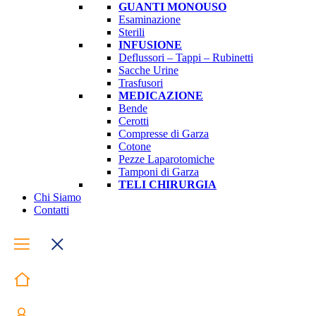
GUANTI MONOUSO
Esaminazione
Sterili
INFUSIONE
Deflussori – Tappi – Rubinetti
Sacche Urine
Trasfusori
MEDICAZIONE
Bende
Cerotti
Compresse di Garza
Cotone
Pezze Laparotomiche
Tamponi di Garza
TELI CHIRURGIA
Chi Siamo
Contatti