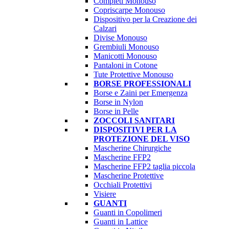
Completi Monouso
Copriscarpe Monouso
Dispositivo per la Creazione dei
Calzari
Divise Monouso
Grembiuli Monouso
Manicotti Monouso
Pantaloni in Cotone
Tute Protettive Monouso
BORSE PROFESSIONALI
Borse e Zaini per Emergenza
Borse in Nylon
Borse in Pelle
ZOCCOLI SANITARI
DISPOSITIVI PER LA
PROTEZIONE DEL VISO
Mascherine Chirurgiche
Mascherine FFP2
Mascherine FFP2 taglia piccola
Mascherine Protettive
Occhiali Protettivi
Visiere
GUANTI
Guanti in Copolimeri
Guanti in Lattice