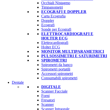
Occhiali Nistagmo
Timpanometri
ECOGRAFI E DOPPLER
Carta Ecografia
Doppler
Ecografi
Sonde per Ecografi
ELETTROCARDIOGRAFI E
HOLTER ECG
Elettrocardiografi
Holter ECG
MONITOR MULTIPARAMETRICI
PULSOSSIMETRI E SATURIMETRI
SPIROMETRI
Spirometri da banco
Spirometri portatili
Accessori spirometri
Consumabili spirometri
Dentale
DIGITALE
Scanner Facciale
Forni
Fresatori
Scanner
Scanner Intraorale