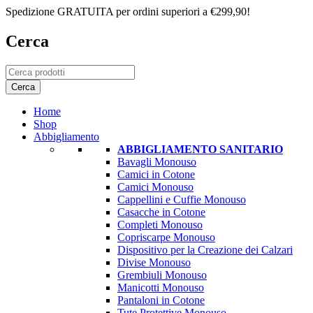
Spedizione GRATUITA per ordini superiori a €299,90!
Cerca
Home
Shop
Abbigliamento
ABBIGLIAMENTO SANITARIO
Bavagli Monouso
Camici in Cotone
Camici Monouso
Cappellini e Cuffie Monouso
Casacche in Cotone
Completi Monouso
Copriscarpe Monouso
Dispositivo per la Creazione dei Calzari
Divise Monouso
Grembiuli Monouso
Manicotti Monouso
Pantaloni in Cotone
Tute Protettive Monouso