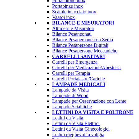
Portacotone inox
Portapinze inox
Scatole in acciaio inox
Vassoi inox
BILANCE E MISURATORI
Altimetri e Misuratori
Bilance Pesaneonati
Bilance Pesapersone con Sedia
Bilance Pesapersone Digitali
Bilance Pesapersone Meccaniche
CARRELLI SANITARI
Carrelli per Emergenza
Carrelli per Medicazione/Anestesia
Carrelli per Terapia
Carrelli Portalastre/Cartelle
LAMPADE MEDICALI
Lampade da Visita
Lampade di Wood
Lampade per Osservazione con Lente
Lampade Scialitiche
LETTINI DA VISITA E POLTRONE
Lettini da Visita
Lettini da Visita Elettrici
Lettini da Visita Ginecologici
Lettini pieghevoli a valigia