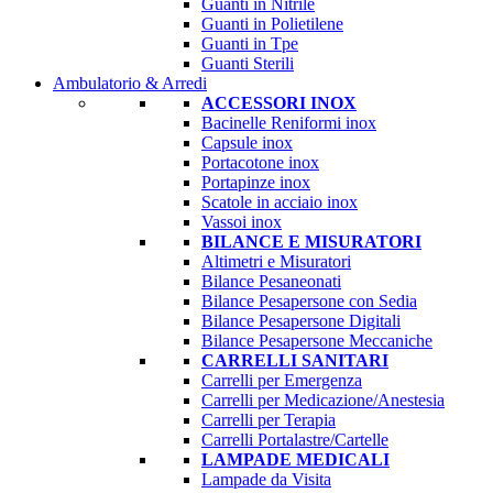
Guanti in Nitrile
Guanti in Polietilene
Guanti in Tpe
Guanti Sterili
Ambulatorio & Arredi
ACCESSORI INOX
Bacinelle Reniformi inox
Capsule inox
Portacotone inox
Portapinze inox
Scatole in acciaio inox
Vassoi inox
BILANCE E MISURATORI
Altimetri e Misuratori
Bilance Pesaneonati
Bilance Pesapersone con Sedia
Bilance Pesapersone Digitali
Bilance Pesapersone Meccaniche
CARRELLI SANITARI
Carrelli per Emergenza
Carrelli per Medicazione/Anestesia
Carrelli per Terapia
Carrelli Portalastre/Cartelle
LAMPADE MEDICALI
Lampade da Visita