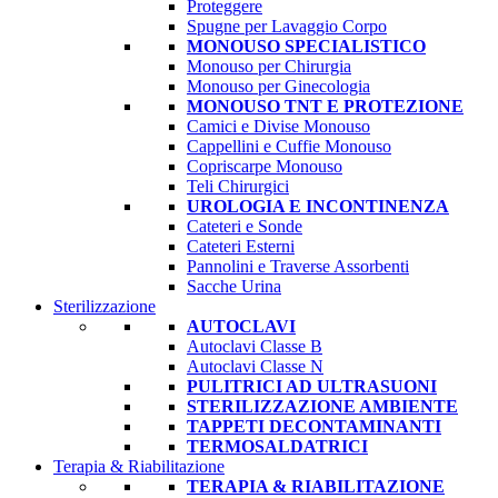
Proteggere
Spugne per Lavaggio Corpo
MONOUSO SPECIALISTICO
Monouso per Chirurgia
Monouso per Ginecologia
MONOUSO TNT E PROTEZIONE
Camici e Divise Monouso
Cappellini e Cuffie Monouso
Copriscarpe Monouso
Teli Chirurgici
UROLOGIA E INCONTINENZA
Cateteri e Sonde
Cateteri Esterni
Pannolini e Traverse Assorbenti
Sacche Urina
Sterilizzazione
AUTOCLAVI
Autoclavi Classe B
Autoclavi Classe N
PULITRICI AD ULTRASUONI
STERILIZZAZIONE AMBIENTE
TAPPETI DECONTAMINANTI
TERMOSALDATRICI
Terapia & Riabilitazione
TERAPIA & RIABILITAZIONE