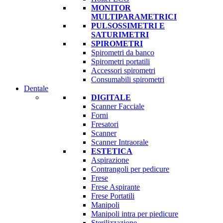
MONITOR
MULTIPARAMETRICI
PULSOSSIMETRI E
SATURIMETRI
SPIROMETRI
Spirometri da banco
Spirometri portatili
Accessori spirometri
Consumabili spirometri
Dentale
DIGITALE
Scanner Facciale
Forni
Fresatori
Scanner
Scanner Intraorale
ESTETICA
Aspirazione
Contrangoli per pedicure
Frese
Frese Aspirante
Frese Portatili
Manipoli
Manipoli intra per piedicure
Sterilizzazione