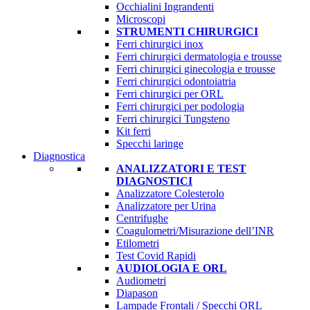
Occhialini Ingrandenti
Microscopi
STRUMENTI CHIRURGICI
Ferri chirurgici inox
Ferri chirurgici dermatologia e trousse
Ferri chirurgici ginecologia e trousse
Ferri chirurgici odontoiatria
Ferri chirurgici per ORL
Ferri chirurgici per podologia
Ferri chirurgici Tungsteno
Kit ferri
Specchi laringe
Diagnostica
ANALIZZATORI E TEST
DIAGNOSTICI
Analizzatore Colesterolo
Analizzatore per Urina
Centrifughe
Coagulometri/Misurazione dell’INR
Etilometri
Test Covid Rapidi
AUDIOLOGIA E ORL
Audiometri
Diapason
Lampade Frontali / Specchi ORL