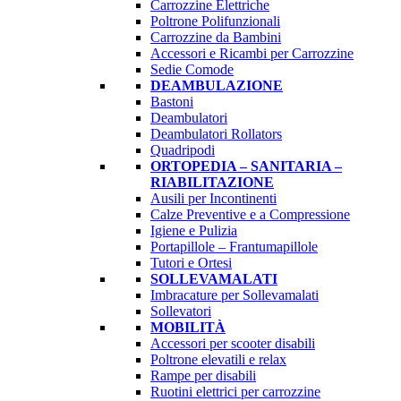
Carrozzine Elettriche
Poltrone Polifunzionali
Carrozzine da Bambini
Accessori e Ricambi per Carrozzine
Sedie Comode
DEAMBULAZIONE
Bastoni
Deambulatori
Deambulatori Rollators
Quadripodi
ORTOPEDIA – SANITARIA –
RIABILITAZIONE
Ausili per Incontinenti
Calze Preventive e a Compressione
Igiene e Pulizia
Portapillole – Frantumapillole
Tutori e Ortesi
SOLLEVAMALATI
Imbracature per Sollevamalati
Sollevatori
MOBILITÀ
Accessori per scooter disabili
Poltrone elevatili e relax
Rampe per disabili
Ruotini elettrici per carrozzine