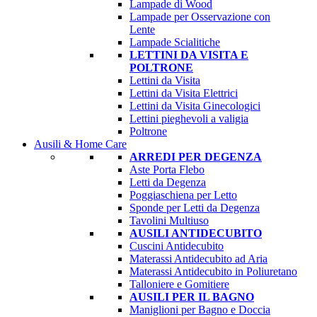
Lampade di Wood
Lampade per Osservazione con
Lente
Lampade Scialitiche
LETTINI DA VISITA E
POLTRONE
Lettini da Visita
Lettini da Visita Elettrici
Lettini da Visita Ginecologici
Lettini pieghevoli a valigia
Poltrone
Ausili & Home Care
ARREDI PER DEGENZA
Aste Porta Flebo
Letti da Degenza
Poggiaschiena per Letto
Sponde per Letti da Degenza
Tavolini Multiuso
AUSILI ANTIDECUBITO
Cuscini Antidecubito
Materassi Antidecubito ad Aria
Materassi Antidecubito in Poliuretano
Talloniere e Gomitiere
AUSILI PER IL BAGNO
Maniglioni per Bagno e Doccia