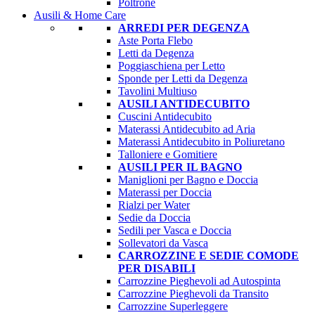
Poltrone
Ausili & Home Care
ARREDI PER DEGENZA
Aste Porta Flebo
Letti da Degenza
Poggiaschiena per Letto
Sponde per Letti da Degenza
Tavolini Multiuso
AUSILI ANTIDECUBITO
Cuscini Antidecubito
Materassi Antidecubito ad Aria
Materassi Antidecubito in Poliuretano
Talloniere e Gomitiere
AUSILI PER IL BAGNO
Maniglioni per Bagno e Doccia
Materassi per Doccia
Rialzi per Water
Sedie da Doccia
Sedili per Vasca e Doccia
Sollevatori da Vasca
CARROZZINE E SEDIE COMODE
PER DISABILI
Carrozzine Pieghevoli ad Autospinta
Carrozzine Pieghevoli da Transito
Carrozzine Superleggere