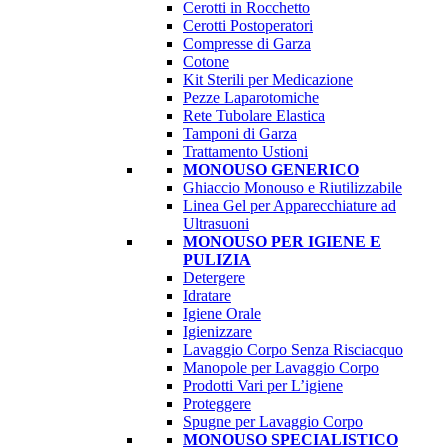
Cerotti in Rocchetto
Cerotti Postoperatori
Compresse di Garza
Cotone
Kit Sterili per Medicazione
Pezze Laparotomiche
Rete Tubolare Elastica
Tamponi di Garza
Trattamento Ustioni
MONOUSO GENERICO
Ghiaccio Monouso e Riutilizzabile
Linea Gel per Apparecchiature ad
Ultrasuoni
MONOUSO PER IGIENE E
PULIZIA
Detergere
Idratare
Igiene Orale
Igienizzare
Lavaggio Corpo Senza Risciacquo
Manopole per Lavaggio Corpo
Prodotti Vari per L’igiene
Proteggere
Spugne per Lavaggio Corpo
MONOUSO SPECIALISTICO