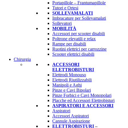
Portapillole – Frantumapillole
Tutori e Ortesi
SOLLEVAMALATI
Imbracature per Sollevamalati
Sollevatori
MOBILITÀ
Accessori per scooter disabili
Poltrone elevatili e relax
Rampe per disabili
Ruotini elettrici per carrozzine
Scooter elettrici disabili
Chirurgia
ACCESSORI
ELETTROBISTURI
Elettrodi Monouso
Elettrodi Riutilizzabili
Manipoli e Aghi
Pinze e Cavi Bipolari
Pinze Forbici e Cavi Monopolari
Placche ed Accessori Elettrobisturi
ASPIRATORI E ACCESSORI
Aspiratori
Accessori Aspiratori
Cannule Aspirazione
ELETTROBISTURI –