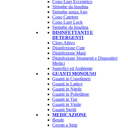
Cono Luer Eccentrico
Siringhe da Insulina
Siringhe senza Ago
Cono Catetere
Cono Luer Lock
Siringhe da Insulina
DISINFETTANTI E
DETERGENTI
Cloro Attivo
Disinfezione Cute
Disinfezione Mani
Disinfezione Strumenti e Dispositivi
Medici
Superfici ed Ambiente
GUANTI MONOUSO
Guanti in Copolimeri
Guanti in Lattice
Guanti in Nitrile
Guanti in Polietilene
Guanti in Tpe
Guanti in Vinile
Guanti Sterili
MEDICAZIONE
Bende
Cerotti a Strip