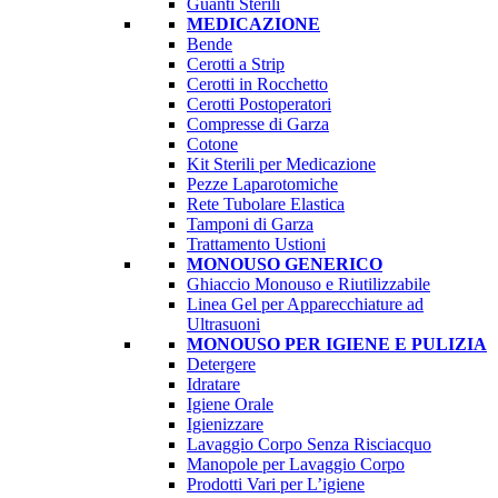
Guanti Sterili
MEDICAZIONE
Bende
Cerotti a Strip
Cerotti in Rocchetto
Cerotti Postoperatori
Compresse di Garza
Cotone
Kit Sterili per Medicazione
Pezze Laparotomiche
Rete Tubolare Elastica
Tamponi di Garza
Trattamento Ustioni
MONOUSO GENERICO
Ghiaccio Monouso e Riutilizzabile
Linea Gel per Apparecchiature ad
Ultrasuoni
MONOUSO PER IGIENE E PULIZIA
Detergere
Idratare
Igiene Orale
Igienizzare
Lavaggio Corpo Senza Risciacquo
Manopole per Lavaggio Corpo
Prodotti Vari per L’igiene