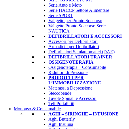
Serie Auto e Moto
Serie HACCP Settore Alimentare
Serie SPORT
Valigette per Pronto Soccorso
Valigette Pronto Soccorso Serie
NAUTICA
DEFIBRILLATORI E ACCESSORI
Accessori per Defibrillatori
Armadietti per Defibrillatori
Defibrillatori Semiautomatici (DAE)
DEFIBRILLATORI TRAINER
OSSIGENOTERAPIA
Ossigenoterapia – Consumabile
Riduttori di Pressione
PRODOTTI PER
L’IMMOBILIZZAZIONE
Materassi a Depressione
Steccobende
Tavole Spinali e Accessori
Teli Portaferiti
Monouso & Consumabile
AGHI – SIRINGHE – INFUSIONE
Aghi Butterfly
Aghi Insulina