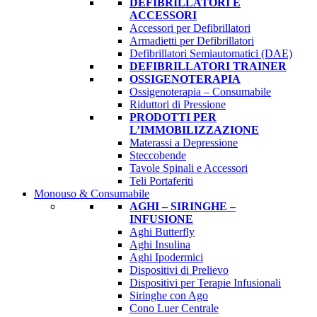
DEFIBRILLATORI E
ACCESSORI
Accessori per Defibrillatori
Armadietti per Defibrillatori
Defibrillatori Semiautomatici (DAE)
DEFIBRILLATORI TRAINER
OSSIGENOTERAPIA
Ossigenoterapia – Consumabile
Riduttori di Pressione
PRODOTTI PER
L’IMMOBILIZZAZIONE
Materassi a Depressione
Steccobende
Tavole Spinali e Accessori
Teli Portaferiti
Monouso & Consumabile
AGHI – SIRINGHE –
INFUSIONE
Aghi Butterfly
Aghi Insulina
Aghi Ipodermici
Dispositivi di Prelievo
Dispositivi per Terapie Infusionali
Siringhe con Ago
Cono Luer Centrale