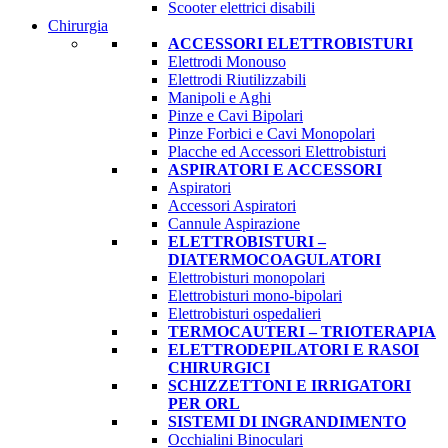
Scooter elettrici disabili
Chirurgia
ACCESSORI ELETTROBISTURI
Elettrodi Monouso
Elettrodi Riutilizzabili
Manipoli e Aghi
Pinze e Cavi Bipolari
Pinze Forbici e Cavi Monopolari
Placche ed Accessori Elettrobisturi
ASPIRATORI E ACCESSORI
Aspiratori
Accessori Aspiratori
Cannule Aspirazione
ELETTROBISTURI –
DIATERMOCOAGULATORI
Elettrobisturi monopolari
Elettrobisturi mono-bipolari
Elettrobisturi ospedalieri
TERMOCAUTERI – TRIOTERAPIA
ELETTRODEPILATORI E RASOI
CHIRURGICI
SCHIZZETTONI E IRRIGATORI
PER ORL
SISTEMI DI INGRANDIMENTO
Occhialini Binoculari