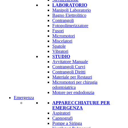
LABORATORIO
Manipoli Laboratorio
Bagno Elettrolitico
Contrangoli
Fotopolimerizzatore
Fusori
Micromotori
Miscelatori
Spatole
Vibratori
STUDIO
Avvitatore Manuale
Contrangoli Curvi
Contrangoli Diritti
Materiale per Restauri
Micromotori per chirugia
odontoiatrica
Motore per endodonzia
Emergenza
APPARECCHIATURE PER
EMERGENZA
Aspiratori
Capnografi
Pompe a Siringa