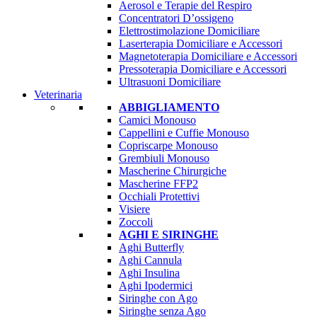
Aerosol e Terapie del Respiro
Concentratori D’ossigeno
Elettrostimolazione Domiciliare
Laserterapia Domiciliare e Accessori
Magnetoterapia Domiciliare e Accessori
Pressoterapia Domiciliare e Accessori
Ultrasuoni Domiciliare
Veterinaria
ABBIGLIAMENTO
Camici Monouso
Cappellini e Cuffie Monouso
Copriscarpe Monouso
Grembiuli Monouso
Mascherine Chirurgiche
Mascherine FFP2
Occhiali Protettivi
Visiere
Zoccoli
AGHI E SIRINGHE
Aghi Butterfly
Aghi Cannula
Aghi Insulina
Aghi Ipodermici
Siringhe con Ago
Siringhe senza Ago