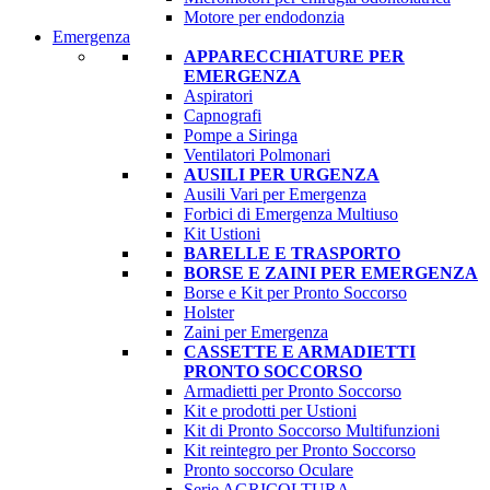
Motore per endodonzia
Emergenza
APPARECCHIATURE PER
EMERGENZA
Aspiratori
Capnografi
Pompe a Siringa
Ventilatori Polmonari
AUSILI PER URGENZA
Ausili Vari per Emergenza
Forbici di Emergenza Multiuso
Kit Ustioni
BARELLE E TRASPORTO
BORSE E ZAINI PER EMERGENZA
Borse e Kit per Pronto Soccorso
Holster
Zaini per Emergenza
CASSETTE E ARMADIETTI
PRONTO SOCCORSO
Armadietti per Pronto Soccorso
Kit e prodotti per Ustioni
Kit di Pronto Soccorso Multifunzioni
Kit reintegro per Pronto Soccorso
Pronto soccorso Oculare
Serie AGRICOLTURA