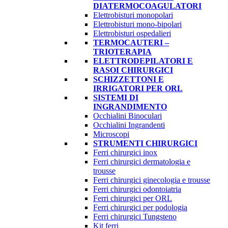
DIATERMOCOAGULATORI
Elettrobisturi monopolari
Elettrobisturi mono-bipolari
Elettrobisturi ospedalieri
TERMOCAUTERI –
TRIOTERAPIA
ELETTRODEPILATORI E
RASOI CHIRURGICI
SCHIZZETTONI E
IRRIGATORI PER ORL
SISTEMI DI
INGRANDIMENTO
Occhialini Binoculari
Occhialini Ingrandenti
Microscopi
STRUMENTI CHIRURGICI
Ferri chirurgici inox
Ferri chirurgici dermatologia e
trousse
Ferri chirurgici ginecologia e trousse
Ferri chirurgici odontoiatria
Ferri chirurgici per ORL
Ferri chirurgici per podologia
Ferri chirurgici Tungsteno
Kit ferri