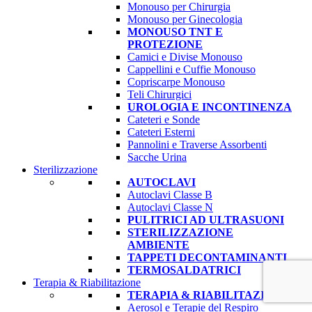
Monouso per Chirurgia
Monouso per Ginecologia
MONOUSO TNT E
PROTEZIONE
Camici e Divise Monouso
Cappellini e Cuffie Monouso
Copriscarpe Monouso
Teli Chirurgici
UROLOGIA E INCONTINENZA
Cateteri e Sonde
Cateteri Esterni
Pannolini e Traverse Assorbenti
Sacche Urina
Sterilizzazione
AUTOCLAVI
Autoclavi Classe B
Autoclavi Classe N
PULITRICI AD ULTRASUONI
STERILIZZAZIONE
AMBIENTE
TAPPETI DECONTAMINANTI
TERMOSALDATRICI
Terapia & Riabilitazione
TERAPIA & RIABILITAZIONE
Aerosol e Terapie del Respiro