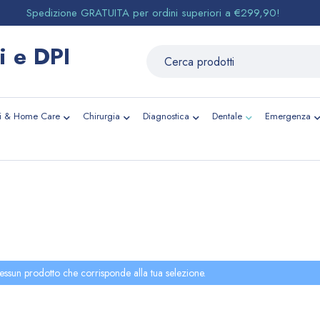
Spedizione GRATUITA per ordini superiori a €299,90!
li & Home Care
Chirurgia
Diagnostica
Dentale
Emergenza
essun prodotto che corrisponde alla tua selezione.