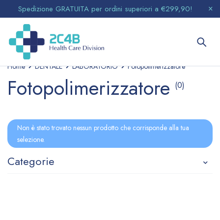
Spedizione GRATUITA per ordini superiori a €299,90!
Home
DENTALE
LABORATORIO
Fotopolimerizzatore
Fotopolimerizzatore
(0)
Non è stato trovato nessun prodotto che corrisponde alla tua
selezione.
Categorie