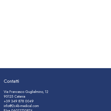
Contatti
Via Francesco Guglielmino, 12
95125 Catania
+39 349 878 0049
info@2c4b-medical.com
P.Iva
06012710874