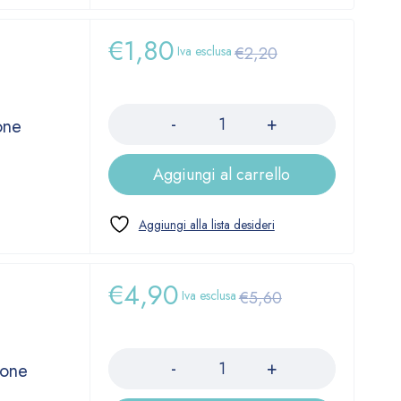
€
1,80
Iva esclusa
€
2,20
Quantità
one
Aggiungi al carrello
€
4,90
Iva esclusa
€
5,60
Quantità
ione