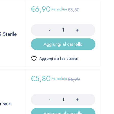
€
6,90
Iva esclusa
€
8,50
Quantità
 Sterile
Aggiungi al carrello
€
5,80
Iva esclusa
€
6,90
Quantità
erismo
Aggiungi al carrello