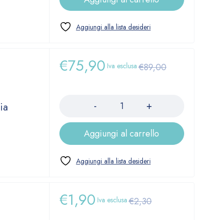
€
75,90
Iva esclusa
€
89,00
Quantità
ia
Aggiungi al carrello
€
1,90
Iva esclusa
€
2,30