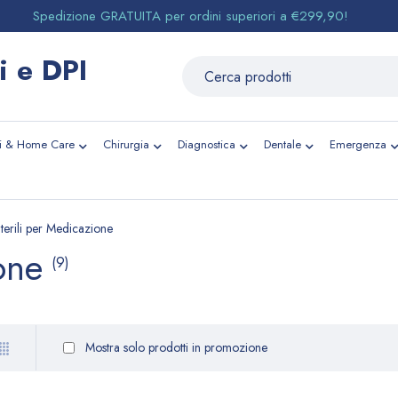
Spedizione GRATUITA per ordini superiori a €299,90!
li & Home Care
Chirurgia
Diagnostica
Dentale
Emergenza
Sterili per Medicazione
one
(9)
Mostra solo prodotti in promozione