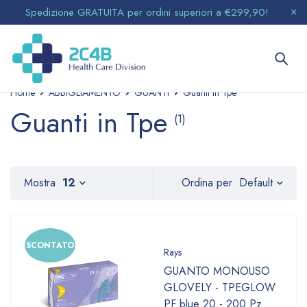
Spedizione GRATUITA per ordini superiori a €299,90!
Home
ABBIGLIAMENTO
GUANTI
Guanti in Tpe
Guanti in Tpe
(1)
Default
Mostra
12
Ordina per
SCONTATO
Rays
GUANTO MONOUSO
GLOVELY - TPEGLOW
PF blue 20 - 200 Pz