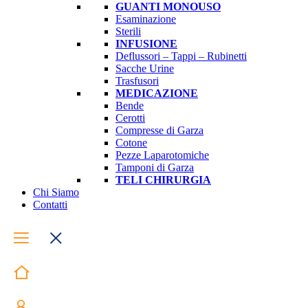
GUANTI MONOUSO
Esaminazione
Sterili
INFUSIONE
Deflussori – Tappi – Rubinetti
Sacche Urine
Trasfusori
MEDICAZIONE
Bende
Cerotti
Compresse di Garza
Cotone
Pezze Laparotomiche
Tamponi di Garza
TELI CHIRURGIA
Chi Siamo
Contatti