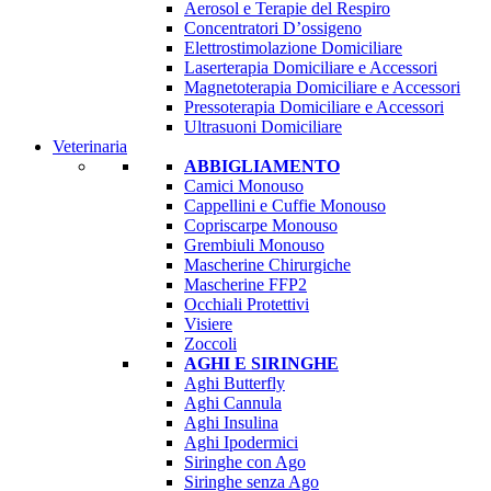
Aerosol e Terapie del Respiro
Concentratori D’ossigeno
Elettrostimolazione Domiciliare
Laserterapia Domiciliare e Accessori
Magnetoterapia Domiciliare e Accessori
Pressoterapia Domiciliare e Accessori
Ultrasuoni Domiciliare
Veterinaria
ABBIGLIAMENTO
Camici Monouso
Cappellini e Cuffie Monouso
Copriscarpe Monouso
Grembiuli Monouso
Mascherine Chirurgiche
Mascherine FFP2
Occhiali Protettivi
Visiere
Zoccoli
AGHI E SIRINGHE
Aghi Butterfly
Aghi Cannula
Aghi Insulina
Aghi Ipodermici
Siringhe con Ago
Siringhe senza Ago