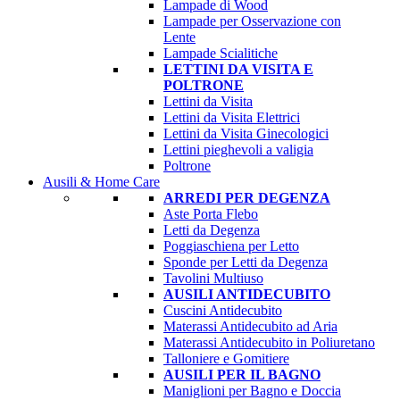
Lampade di Wood
Lampade per Osservazione con
Lente
Lampade Scialitiche
LETTINI DA VISITA E
POLTRONE
Lettini da Visita
Lettini da Visita Elettrici
Lettini da Visita Ginecologici
Lettini pieghevoli a valigia
Poltrone
Ausili & Home Care
ARREDI PER DEGENZA
Aste Porta Flebo
Letti da Degenza
Poggiaschiena per Letto
Sponde per Letti da Degenza
Tavolini Multiuso
AUSILI ANTIDECUBITO
Cuscini Antidecubito
Materassi Antidecubito ad Aria
Materassi Antidecubito in Poliuretano
Talloniere e Gomitiere
AUSILI PER IL BAGNO
Maniglioni per Bagno e Doccia