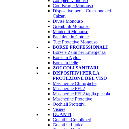
Completi Monouso
Copriscarpe Monouso
Dispositivo per la Creazione dei
Calzari
Divise Monouso
Grembiuli Monouso
Manicotti Monouso
Pantaloni in Cotone
Tute Protettive Monouso
BORSE PROFESSIONALI
Borse e Zaini per Emergenza
Borse in Nylon
Borse in Pelle
ZOCCOLI SANITARI
DISPOSITIVI PER LA
PROTEZIONE DEL VISO
Mascherine Chirurgiche
Mascherine FFP2
Mascherine FFP2 taglia piccola
Mascherine Protettive
Occhiali Protettivi
Visiere
GUANTI
Guanti in Copolimeri
Guanti in Lattice