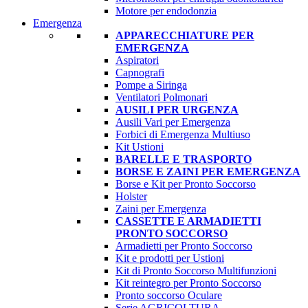
Motore per endodonzia
Emergenza
APPARECCHIATURE PER
EMERGENZA
Aspiratori
Capnografi
Pompe a Siringa
Ventilatori Polmonari
AUSILI PER URGENZA
Ausili Vari per Emergenza
Forbici di Emergenza Multiuso
Kit Ustioni
BARELLE E TRASPORTO
BORSE E ZAINI PER EMERGENZA
Borse e Kit per Pronto Soccorso
Holster
Zaini per Emergenza
CASSETTE E ARMADIETTI
PRONTO SOCCORSO
Armadietti per Pronto Soccorso
Kit e prodotti per Ustioni
Kit di Pronto Soccorso Multifunzioni
Kit reintegro per Pronto Soccorso
Pronto soccorso Oculare
Serie AGRICOLTURA