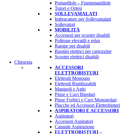
Portapillole – Frantumapillole
Tutori e Ortesi
SOLLEVAMALATI
Imbracature per Sollevamalati
Sollevatori
MOBILITÀ
Accessori per scooter disabili
Poltrone elevatili e relax
Rampe per disabili
Ruotini elettrici per carrozzine
Scooter elettrici disabili
Chirurgia
ACCESSORI
ELETTROBISTURI
Elettrodi Monouso
Elettrodi Riutilizzabili
Manipoli e Aghi
Pinze e Cavi Bipolari
Pinze Forbici e Cavi Monopolari
Placche ed Accessori Elettrobisturi
ASPIRATORI E ACCESSORI
Aspiratori
Accessori Aspiratori
Cannule Aspirazione
ELETTROBISTURI –