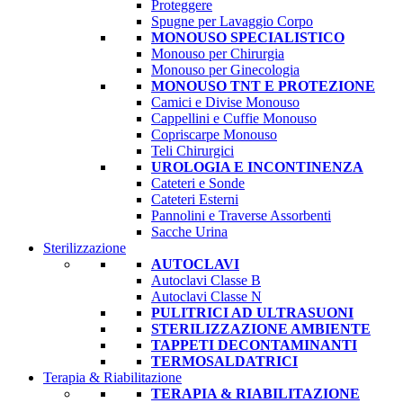
Proteggere
Spugne per Lavaggio Corpo
MONOUSO SPECIALISTICO
Monouso per Chirurgia
Monouso per Ginecologia
MONOUSO TNT E PROTEZIONE
Camici e Divise Monouso
Cappellini e Cuffie Monouso
Copriscarpe Monouso
Teli Chirurgici
UROLOGIA E INCONTINENZA
Cateteri e Sonde
Cateteri Esterni
Pannolini e Traverse Assorbenti
Sacche Urina
Sterilizzazione
AUTOCLAVI
Autoclavi Classe B
Autoclavi Classe N
PULITRICI AD ULTRASUONI
STERILIZZAZIONE AMBIENTE
TAPPETI DECONTAMINANTI
TERMOSALDATRICI
Terapia & Riabilitazione
TERAPIA & RIABILITAZIONE