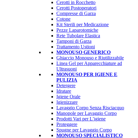
Cerotti in Rocchetto
Cerotti Postoperatori
Compresse di Garza
Cotone
Kit Sterili per Medicazione
Pezze Laparotomiche
Rete Tubolare Elastica
Tamponi di Garza
Trattamento Ustioni
MONOUSO GENERICO
Ghiaccio Monouso e Riutilizzabile
Linea Gel per Apparecchiature ad
Ultrasuoni
MONOUSO PER IGIENE E
PULIZIA
Detergere
Idratare
Igiene Orale
Igienizzare
Lavaggio Corpo Senza Risciacquo
Manopole per Lavaggio Corpo
Prodotti Vari per L’igiene
Proteggere
Spugne per Lavaggio Corpo
MONOUSO SPECIALISTICO