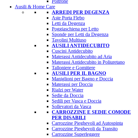
Poltrone
Ausili & Home Care
ARREDI PER DEGENZA
Aste Porta Flebo
Letti da Degenza
Poggiaschiena per Letto
Sponde per Letti da Degenza
Tavolini Multiuso
AUSILI ANTIDECUBITO
Cuscini Antidecubito
Materassi Antidecubito ad Aria
Materassi Antidecubito in Poliuretano
Talloniere e Gomitiere
AUSILI PER IL BAGNO
Maniglioni per Bagno e Doccia
Materassi per Doccia
Rialzi per Water
Sedie da Doccia
Sedili per Vasca e Doccia
Sollevatori da Vasca
CARROZZINE E SEDIE COMODE
PER DISABILI
Carrozzine Pieghevoli ad Autospinta
Carrozzine Pieghevoli da Transito
Carrozzine Superleggere