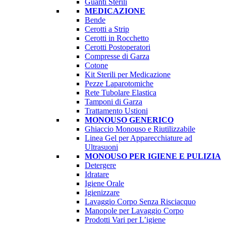
Guanti Sterili
MEDICAZIONE
Bende
Cerotti a Strip
Cerotti in Rocchetto
Cerotti Postoperatori
Compresse di Garza
Cotone
Kit Sterili per Medicazione
Pezze Laparotomiche
Rete Tubolare Elastica
Tamponi di Garza
Trattamento Ustioni
MONOUSO GENERICO
Ghiaccio Monouso e Riutilizzabile
Linea Gel per Apparecchiature ad
Ultrasuoni
MONOUSO PER IGIENE E PULIZIA
Detergere
Idratare
Igiene Orale
Igienizzare
Lavaggio Corpo Senza Risciacquo
Manopole per Lavaggio Corpo
Prodotti Vari per L’igiene