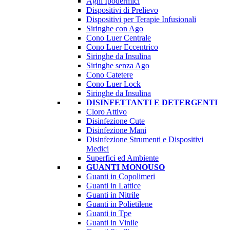
Aghi Ipodermici
Dispositivi di Prelievo
Dispositivi per Terapie Infusionali
Siringhe con Ago
Cono Luer Centrale
Cono Luer Eccentrico
Siringhe da Insulina
Siringhe senza Ago
Cono Catetere
Cono Luer Lock
Siringhe da Insulina
DISINFETTANTI E DETERGENTI
Cloro Attivo
Disinfezione Cute
Disinfezione Mani
Disinfezione Strumenti e Dispositivi
Medici
Superfici ed Ambiente
GUANTI MONOUSO
Guanti in Copolimeri
Guanti in Lattice
Guanti in Nitrile
Guanti in Polietilene
Guanti in Tpe
Guanti in Vinile