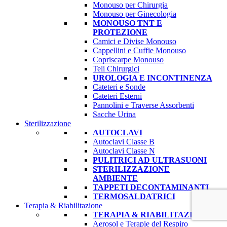
Monouso per Chirurgia
Monouso per Ginecologia
MONOUSO TNT E
PROTEZIONE
Camici e Divise Monouso
Cappellini e Cuffie Monouso
Copriscarpe Monouso
Teli Chirurgici
UROLOGIA E INCONTINENZA
Cateteri e Sonde
Cateteri Esterni
Pannolini e Traverse Assorbenti
Sacche Urina
Sterilizzazione
AUTOCLAVI
Autoclavi Classe B
Autoclavi Classe N
PULITRICI AD ULTRASUONI
STERILIZZAZIONE
AMBIENTE
TAPPETI DECONTAMINANTI
TERMOSALDATRICI
Terapia & Riabilitazione
TERAPIA & RIABILITAZIONE
Aerosol e Terapie del Respiro