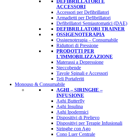
DEFIBRILLATORI E
ACCESSORI
Accessori per Defibrillatori
Armadietti per Defibrillatori
Defibrillatori Semiautomatici (DAE)
DEFIBRILLATORI TRAINER
OSSIGENOTERAPIA
Ossigenoterapia – Consumabile
Riduttori di Pressione
PRODOTTI PER
L’IMMOBILIZZAZIONE
Materassi a Depressione
Steccobende
Tavole Spinali e Accessori
Teli Portaferiti
Monouso & Consumabile
AGHI – SIRINGHE –
INFUSIONE
Aghi Butterfly
Aghi Insulina
Aghi Ipodermici
Dispositivi di Prelievo
Dispositivi per Terapie Infusionali
Siringhe con Ago
Cono Luer Centrale