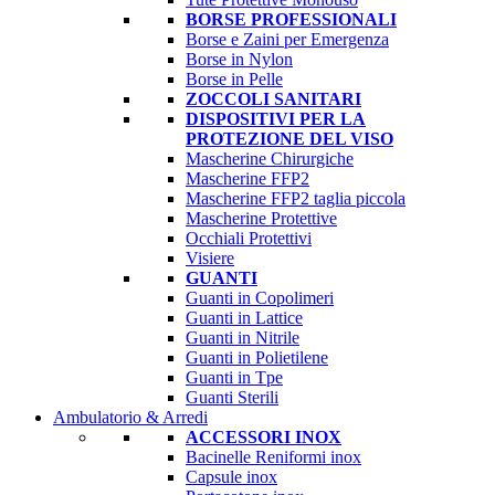
BORSE PROFESSIONALI
Borse e Zaini per Emergenza
Borse in Nylon
Borse in Pelle
ZOCCOLI SANITARI
DISPOSITIVI PER LA
PROTEZIONE DEL VISO
Mascherine Chirurgiche
Mascherine FFP2
Mascherine FFP2 taglia piccola
Mascherine Protettive
Occhiali Protettivi
Visiere
GUANTI
Guanti in Copolimeri
Guanti in Lattice
Guanti in Nitrile
Guanti in Polietilene
Guanti in Tpe
Guanti Sterili
Ambulatorio & Arredi
ACCESSORI INOX
Bacinelle Reniformi inox
Capsule inox