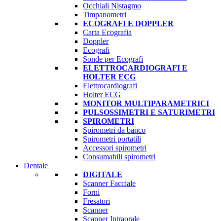
Occhiali Nistagmo
Timpanometri
ECOGRAFI E DOPPLER
Carta Ecografia
Doppler
Ecografi
Sonde per Ecografi
ELETTROCARDIOGRAFI E
HOLTER ECG
Elettrocardiografi
Holter ECG
MONITOR MULTIPARAMETRICI
PULSOSSIMETRI E SATURIMETRI
SPIROMETRI
Spirometri da banco
Spirometri portatili
Accessori spirometri
Consumabili spirometri
Dentale
DIGITALE
Scanner Facciale
Forni
Fresatori
Scanner
Scanner Intraorale