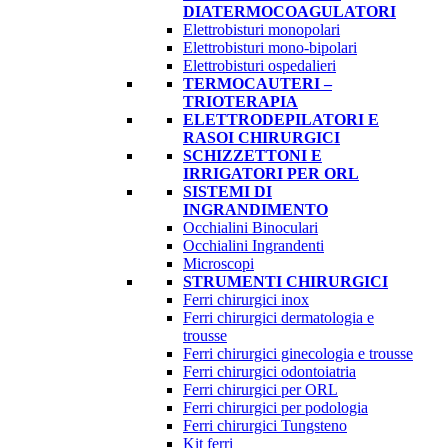
DIATERMOCOAGULATORI
Elettrobisturi monopolari
Elettrobisturi mono-bipolari
Elettrobisturi ospedalieri
TERMOCAUTERI –
TRIOTERAPIA
ELETTRODEPILATORI E
RASOI CHIRURGICI
SCHIZZETTONI E
IRRIGATORI PER ORL
SISTEMI DI
INGRANDIMENTO
Occhialini Binoculari
Occhialini Ingrandenti
Microscopi
STRUMENTI CHIRURGICI
Ferri chirurgici inox
Ferri chirurgici dermatologia e
trousse
Ferri chirurgici ginecologia e trousse
Ferri chirurgici odontoiatria
Ferri chirurgici per ORL
Ferri chirurgici per podologia
Ferri chirurgici Tungsteno
Kit ferri