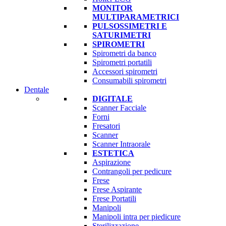
MONITOR
MULTIPARAMETRICI
PULSOSSIMETRI E
SATURIMETRI
SPIROMETRI
Spirometri da banco
Spirometri portatili
Accessori spirometri
Consumabili spirometri
Dentale
DIGITALE
Scanner Facciale
Forni
Fresatori
Scanner
Scanner Intraorale
ESTETICA
Aspirazione
Contrangoli per pedicure
Frese
Frese Aspirante
Frese Portatili
Manipoli
Manipoli intra per piedicure
Sterilizzazione