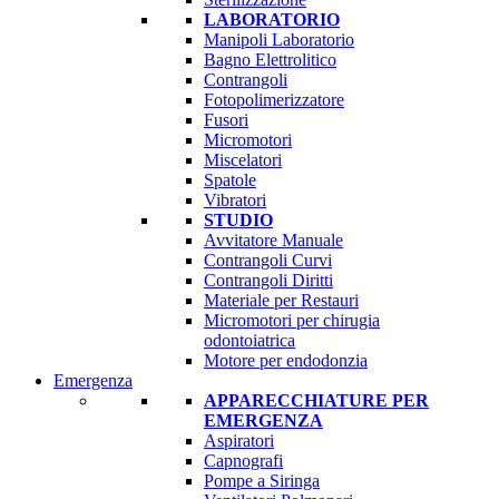
LABORATORIO
Manipoli Laboratorio
Bagno Elettrolitico
Contrangoli
Fotopolimerizzatore
Fusori
Micromotori
Miscelatori
Spatole
Vibratori
STUDIO
Avvitatore Manuale
Contrangoli Curvi
Contrangoli Diritti
Materiale per Restauri
Micromotori per chirugia
odontoiatrica
Motore per endodonzia
Emergenza
APPARECCHIATURE PER
EMERGENZA
Aspiratori
Capnografi
Pompe a Siringa