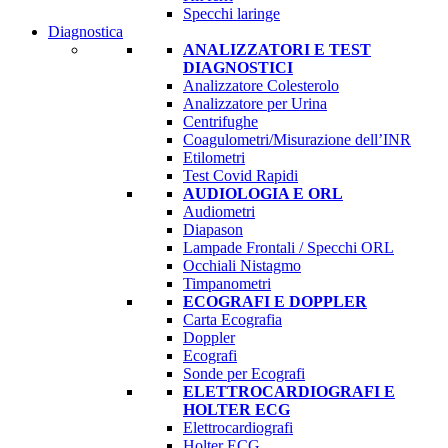
Specchi laringe
Diagnostica
ANALIZZATORI E TEST
DIAGNOSTICI
Analizzatore Colesterolo
Analizzatore per Urina
Centrifughe
Coagulometri/Misurazione dell’INR
Etilometri
Test Covid Rapidi
AUDIOLOGIA E ORL
Audiometri
Diapason
Lampade Frontali / Specchi ORL
Occhiali Nistagmo
Timpanometri
ECOGRAFI E DOPPLER
Carta Ecografia
Doppler
Ecografi
Sonde per Ecografi
ELETTROCARDIOGRAFI E
HOLTER ECG
Elettrocardiografi
Holter ECG