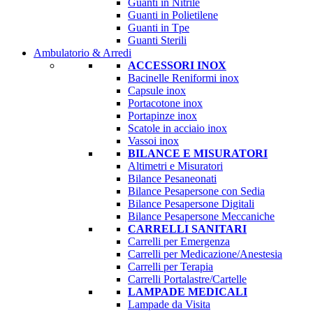
Guanti in Nitrile
Guanti in Polietilene
Guanti in Tpe
Guanti Sterili
Ambulatorio & Arredi
ACCESSORI INOX
Bacinelle Reniformi inox
Capsule inox
Portacotone inox
Portapinze inox
Scatole in acciaio inox
Vassoi inox
BILANCE E MISURATORI
Altimetri e Misuratori
Bilance Pesaneonati
Bilance Pesapersone con Sedia
Bilance Pesapersone Digitali
Bilance Pesapersone Meccaniche
CARRELLI SANITARI
Carrelli per Emergenza
Carrelli per Medicazione/Anestesia
Carrelli per Terapia
Carrelli Portalastre/Cartelle
LAMPADE MEDICALI
Lampade da Visita