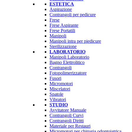
ESTETICA
Aspirazione
Contrangoli per pedicure
Frese
Frese Aspirante
Frese Portatili
Manipoli
Manipoli intra per piedicure
Sterilizzazione
LABORATORIO
Manipoli Laboratorio
Bagno Elettrolitico
Contrangoli
Fotopolimerizzatore
Fusori
Micromotori
Miscelatori
Spatole
Vibratori
STUDIO
Avvitatore Manuale
Contrangoli Curvi
Contrangoli Diritti
Materiale per Restauri
Micromotori per chirugia odontoiatrica