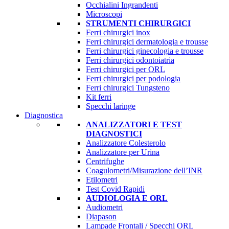
Occhialini Ingrandenti
Microscopi
STRUMENTI CHIRURGICI
Ferri chirurgici inox
Ferri chirurgici dermatologia e trousse
Ferri chirurgici ginecologia e trousse
Ferri chirurgici odontoiatria
Ferri chirurgici per ORL
Ferri chirurgici per podologia
Ferri chirurgici Tungsteno
Kit ferri
Specchi laringe
Diagnostica
ANALIZZATORI E TEST
DIAGNOSTICI
Analizzatore Colesterolo
Analizzatore per Urina
Centrifughe
Coagulometri/Misurazione dell’INR
Etilometri
Test Covid Rapidi
AUDIOLOGIA E ORL
Audiometri
Diapason
Lampade Frontali / Specchi ORL