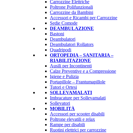
Carrozzine Elettriche
Poltrone Polifunzionali
Carrozzine da Bambini
Accessori e Ricambi per Carrozzine
Sedie Comode
DEAMBULAZIONE
Bastoni
Deambulatori
Deambulatori Rollators
Quadripodi
ORTOPEDIA – SANITARIA –
RIABILITAZIONE
Ausili per Incontinenti
Calze Preventive e a Compressione
Igiene e Pulizia
Portapillole – Frantumapillole
Tutori e Ortesi
SOLLEVAMALATI
Imbracature per Sollevamalati
Sollevatori
MOBILITÀ
Accessori per scooter disabili
Poltrone elevatili e relax
Rampe per disabili
Ruotini elettrici per carrozzine