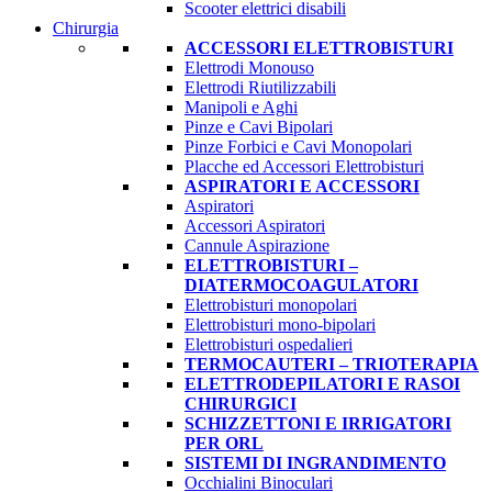
Scooter elettrici disabili
Chirurgia
ACCESSORI ELETTROBISTURI
Elettrodi Monouso
Elettrodi Riutilizzabili
Manipoli e Aghi
Pinze e Cavi Bipolari
Pinze Forbici e Cavi Monopolari
Placche ed Accessori Elettrobisturi
ASPIRATORI E ACCESSORI
Aspiratori
Accessori Aspiratori
Cannule Aspirazione
ELETTROBISTURI –
DIATERMOCOAGULATORI
Elettrobisturi monopolari
Elettrobisturi mono-bipolari
Elettrobisturi ospedalieri
TERMOCAUTERI – TRIOTERAPIA
ELETTRODEPILATORI E RASOI
CHIRURGICI
SCHIZZETTONI E IRRIGATORI
PER ORL
SISTEMI DI INGRANDIMENTO
Occhialini Binoculari