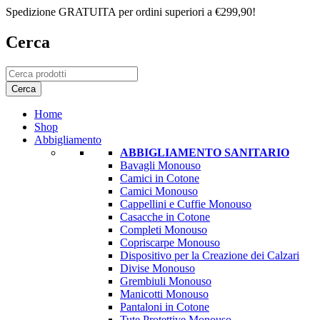
Spedizione GRATUITA per ordini superiori a €299,90!
Cerca
Home
Shop
Abbigliamento
ABBIGLIAMENTO SANITARIO
Bavagli Monouso
Camici in Cotone
Camici Monouso
Cappellini e Cuffie Monouso
Casacche in Cotone
Completi Monouso
Copriscarpe Monouso
Dispositivo per la Creazione dei Calzari
Divise Monouso
Grembiuli Monouso
Manicotti Monouso
Pantaloni in Cotone
Tute Protettive Monouso