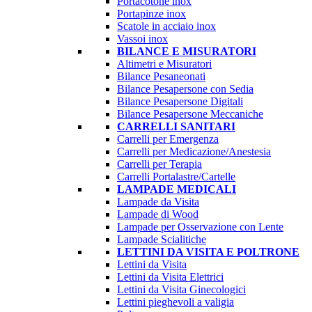
Portacotone inox
Portapinze inox
Scatole in acciaio inox
Vassoi inox
BILANCE E MISURATORI
Altimetri e Misuratori
Bilance Pesaneonati
Bilance Pesapersone con Sedia
Bilance Pesapersone Digitali
Bilance Pesapersone Meccaniche
CARRELLI SANITARI
Carrelli per Emergenza
Carrelli per Medicazione/Anestesia
Carrelli per Terapia
Carrelli Portalastre/Cartelle
LAMPADE MEDICALI
Lampade da Visita
Lampade di Wood
Lampade per Osservazione con Lente
Lampade Scialitiche
LETTINI DA VISITA E POLTRONE
Lettini da Visita
Lettini da Visita Elettrici
Lettini da Visita Ginecologici
Lettini pieghevoli a valigia