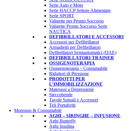
Serie Auto e Moto
Serie HACCP Settore Alimentare
Serie SPORT
Valigette per Pronto Soccorso
Valigette Pronto Soccorso Serie
NAUTICA
DEFIBRILLATORI E ACCESSORI
Accessori per Defibrillatori
Armadietti per Defibrillatori
Defibrillatori Semiautomatici (DAE)
DEFIBRILLATORI TRAINER
OSSIGENOTERAPIA
Ossigenoterapia – Consumabile
Riduttori di Pressione
PRODOTTI PER
L’IMMOBILIZZAZIONE
Materassi a Depressione
Steccobende
Tavole Spinali e Accessori
Teli Portaferiti
Monouso & Consumabile
AGHI – SIRINGHE – INFUSIONE
Aghi Butterfly
Aghi Insulina