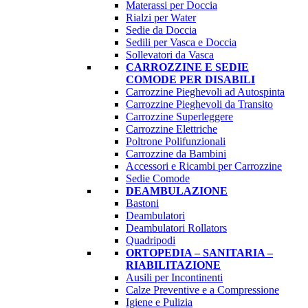
Materassi per Doccia
Rialzi per Water
Sedie da Doccia
Sedili per Vasca e Doccia
Sollevatori da Vasca
CARROZZINE E SEDIE
COMODE PER DISABILI
Carrozzine Pieghevoli ad Autospinta
Carrozzine Pieghevoli da Transito
Carrozzine Superleggere
Carrozzine Elettriche
Poltrone Polifunzionali
Carrozzine da Bambini
Accessori e Ricambi per Carrozzine
Sedie Comode
DEAMBULAZIONE
Bastoni
Deambulatori
Deambulatori Rollators
Quadripodi
ORTOPEDIA – SANITARIA –
RIABILITAZIONE
Ausili per Incontinenti
Calze Preventive e a Compressione
Igiene e Pulizia