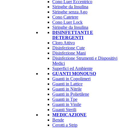
Cono Luer Eccentrico
Siringhe da Insulina
Siringhe senza Ago
Cono Catetere
Cono Luer Lock
Siringhe da Insulina
DISINFETTANTI E
DETERGENTI
Cloro Attivo
Disinfezione Cute
Disinfezione Mani
Disinfezione Strumenti e Dispositivi
Medici
Superfici ed Ambiente
GUANTI MONOUSO
Guanti in Copolimeri
Guanti in Lattice
Guanti in Nitrile
Guanti in Polietilene
Guanti in Tpe
Guanti in Vinile
Guanti Sterili
MEDICAZIONE
Bende
Cerotti a Strip