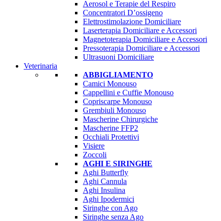
Aerosol e Terapie del Respiro
Concentratori D’ossigeno
Elettrostimolazione Domiciliare
Laserterapia Domiciliare e Accessori
Magnetoterapia Domiciliare e Accessori
Pressoterapia Domiciliare e Accessori
Ultrasuoni Domiciliare
Veterinaria
ABBIGLIAMENTO
Camici Monouso
Cappellini e Cuffie Monouso
Copriscarpe Monouso
Grembiuli Monouso
Mascherine Chirurgiche
Mascherine FFP2
Occhiali Protettivi
Visiere
Zoccoli
AGHI E SIRINGHE
Aghi Butterfly
Aghi Cannula
Aghi Insulina
Aghi Ipodermici
Siringhe con Ago
Siringhe senza Ago