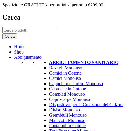
Spedizione GRATUITA per ordini superiori a €299,90!
Cerca
Home
Shop
Abbigliamento
ABBIGLIAMENTO SANITARIO
Bavagli Monouso
Camici in Cotone
Camici Monouso
Cappellini e Cuffie Monouso
Casacche in Cotone
Completi Monouso
Copriscarpe Monouso
Dispositivo per la Creazione dei Calzari
Divise Monouso
Grembiuli Monouso
Manicotti Monouso
Pantaloni in Cotone
Tute Protettive Monouso