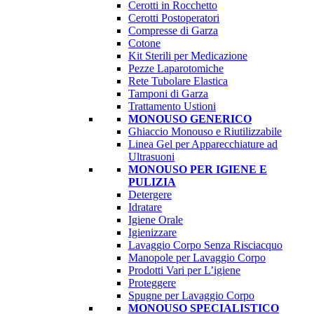
Cerotti in Rocchetto
Cerotti Postoperatori
Compresse di Garza
Cotone
Kit Sterili per Medicazione
Pezze Laparotomiche
Rete Tubolare Elastica
Tamponi di Garza
Trattamento Ustioni
MONOUSO GENERICO
Ghiaccio Monouso e Riutilizzabile
Linea Gel per Apparecchiature ad
Ultrasuoni
MONOUSO PER IGIENE E
PULIZIA
Detergere
Idratare
Igiene Orale
Igienizzare
Lavaggio Corpo Senza Risciacquo
Manopole per Lavaggio Corpo
Prodotti Vari per L’igiene
Proteggere
Spugne per Lavaggio Corpo
MONOUSO SPECIALISTICO