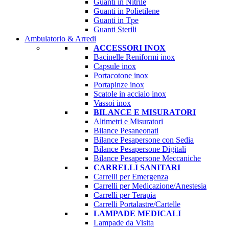
Guanti in Nitrile
Guanti in Polietilene
Guanti in Tpe
Guanti Sterili
Ambulatorio & Arredi
ACCESSORI INOX
Bacinelle Reniformi inox
Capsule inox
Portacotone inox
Portapinze inox
Scatole in acciaio inox
Vassoi inox
BILANCE E MISURATORI
Altimetri e Misuratori
Bilance Pesaneonati
Bilance Pesapersone con Sedia
Bilance Pesapersone Digitali
Bilance Pesapersone Meccaniche
CARRELLI SANITARI
Carrelli per Emergenza
Carrelli per Medicazione/Anestesia
Carrelli per Terapia
Carrelli Portalastre/Cartelle
LAMPADE MEDICALI
Lampade da Visita