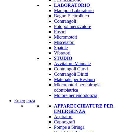
LABORATORIO
Manipoli Laboratorio
Bagno Elettrolitico
Contrangoli
Fotopolimerizzatore
Fusori
Micromotori
Miscelatori
Spatole
Vibratori
STUDIO
Avvitatore Manuale
Contrangoli Curvi
Contrangoli Diritti
Materiale per Restauri
Micromotori per chirugia
odontoiatrica
Motore per endodonzia
Emergenza
APPARECCHIATURE PER
EMERGENZA
Aspiratori
Capnografi
Pompe a Siringa