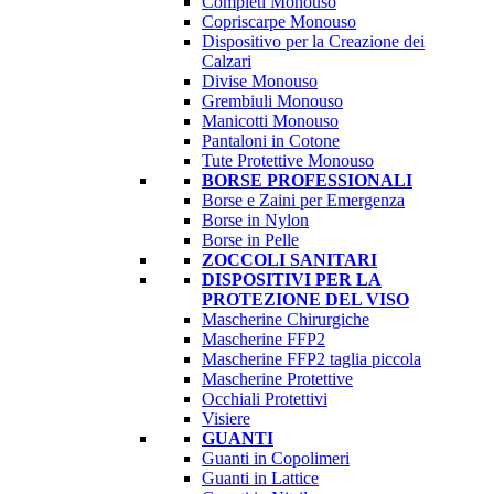
Completi Monouso
Copriscarpe Monouso
Dispositivo per la Creazione dei
Calzari
Divise Monouso
Grembiuli Monouso
Manicotti Monouso
Pantaloni in Cotone
Tute Protettive Monouso
BORSE PROFESSIONALI
Borse e Zaini per Emergenza
Borse in Nylon
Borse in Pelle
ZOCCOLI SANITARI
DISPOSITIVI PER LA
PROTEZIONE DEL VISO
Mascherine Chirurgiche
Mascherine FFP2
Mascherine FFP2 taglia piccola
Mascherine Protettive
Occhiali Protettivi
Visiere
GUANTI
Guanti in Copolimeri
Guanti in Lattice