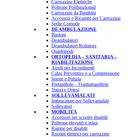
Carrozzine Elettriche
Poltrone Polifunzionali
Carrozzine da Bambini
Accessori e Ricambi per Carrozzine
Sedie Comode
DEAMBULAZIONE
Bastoni
Deambulatori
Deambulatori Rollators
Quadripodi
ORTOPEDIA – SANITARIA –
RIABILITAZIONE
Ausili per Incontinenti
Calze Preventive e a Compressione
Igiene e Pulizia
Portapillole – Frantumapillole
Tutori e Ortesi
SOLLEVAMALATI
Imbracature per Sollevamalati
Sollevatori
MOBILITÀ
Accessori per scooter disabili
Poltrone elevatili e relax
Rampe per disabili
Ruotini elettrici per carrozzine