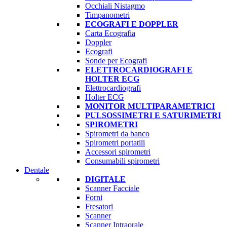
Occhiali Nistagmo
Timpanometri
ECOGRAFI E DOPPLER
Carta Ecografia
Doppler
Ecografi
Sonde per Ecografi
ELETTROCARDIOGRAFI E
HOLTER ECG
Elettrocardiografi
Holter ECG
MONITOR MULTIPARAMETRICI
PULSOSSIMETRI E SATURIMETRI
SPIROMETRI
Spirometri da banco
Spirometri portatili
Accessori spirometri
Consumabili spirometri
Dentale
DIGITALE
Scanner Facciale
Forni
Fresatori
Scanner
Scanner Intraorale