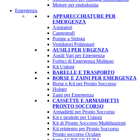
Motore per endodonzia
Emergenza
APPARECCHIATURE PER
EMERGENZA
Aspiratori
Capnografi
Pompe a Siringa
Ventilatori Polmonari
AUSILI PER URGENZA
Ausili Vari per Emergenza
Forbici di Emergenza Multiuso
Kit Ustioni
BARELLE E TRASPORTO
BORSE E ZAINI PER EMERGENZA
Borse e Kit per Pronto Soccorso
Holster
Zaini per Emergenza
CASSETTE E ARMADIETTI
PRONTO SOCCORSO
Armadietti per Pronto Soccorso
Kit e prodotti per Ustioni
Kit di Pronto Soccorso Multifunzioni
Kit reintegro per Pronto Soccorso
Pronto soccorso Oculare
Serie AGRICOLTURA