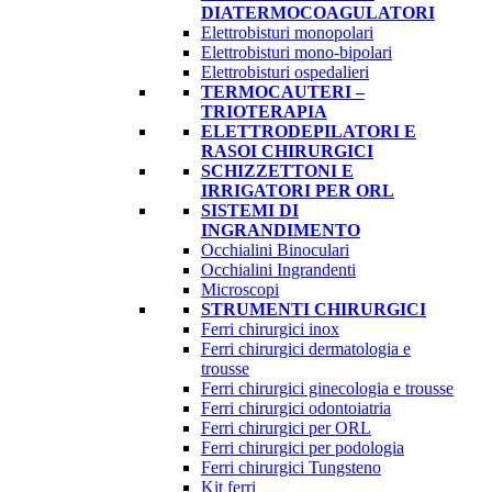
DIATERMOCOAGULATORI
Elettrobisturi monopolari
Elettrobisturi mono-bipolari
Elettrobisturi ospedalieri
TERMOCAUTERI –
TRIOTERAPIA
ELETTRODEPILATORI E
RASOI CHIRURGICI
SCHIZZETTONI E
IRRIGATORI PER ORL
SISTEMI DI
INGRANDIMENTO
Occhialini Binoculari
Occhialini Ingrandenti
Microscopi
STRUMENTI CHIRURGICI
Ferri chirurgici inox
Ferri chirurgici dermatologia e
trousse
Ferri chirurgici ginecologia e trousse
Ferri chirurgici odontoiatria
Ferri chirurgici per ORL
Ferri chirurgici per podologia
Ferri chirurgici Tungsteno
Kit ferri