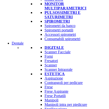
MONITOR
MULTIPARAMETRICI
PULSOSSIMETRI E
SATURIMETRI
SPIROMETRI
Spirometri da banco
Spirometri portatili
Accessori spirometri
Consumabili spirometri
Dentale
DIGITALE
Scanner Facciale
Forni
Fresatori
Scanner
Scanner Intraorale
ESTETICA
Aspirazione
Contrangoli per pedicure
Frese
Frese Aspirante
Frese Portatili
Manipoli
Manipoli intra per piedicure
Sterilizzazione