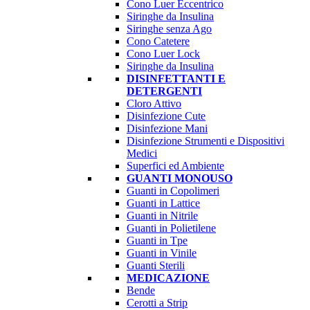
Cono Luer Eccentrico
Siringhe da Insulina
Siringhe senza Ago
Cono Catetere
Cono Luer Lock
Siringhe da Insulina
DISINFETTANTI E
DETERGENTI
Cloro Attivo
Disinfezione Cute
Disinfezione Mani
Disinfezione Strumenti e Dispositivi
Medici
Superfici ed Ambiente
GUANTI MONOUSO
Guanti in Copolimeri
Guanti in Lattice
Guanti in Nitrile
Guanti in Polietilene
Guanti in Tpe
Guanti in Vinile
Guanti Sterili
MEDICAZIONE
Bende
Cerotti a Strip