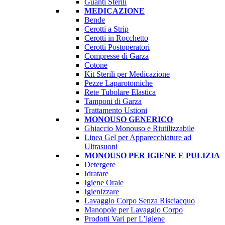
Guanti Sterili
MEDICAZIONE
Bende
Cerotti a Strip
Cerotti in Rocchetto
Cerotti Postoperatori
Compresse di Garza
Cotone
Kit Sterili per Medicazione
Pezze Laparotomiche
Rete Tubolare Elastica
Tamponi di Garza
Trattamento Ustioni
MONOUSO GENERICO
Ghiaccio Monouso e Riutilizzabile
Linea Gel per Apparecchiature ad
Ultrasuoni
MONOUSO PER IGIENE E PULIZIA
Detergere
Idratare
Igiene Orale
Igienizzare
Lavaggio Corpo Senza Risciacquo
Manopole per Lavaggio Corpo
Prodotti Vari per L’igiene