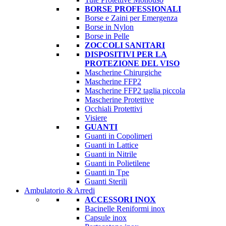
BORSE PROFESSIONALI
Borse e Zaini per Emergenza
Borse in Nylon
Borse in Pelle
ZOCCOLI SANITARI
DISPOSITIVI PER LA
PROTEZIONE DEL VISO
Mascherine Chirurgiche
Mascherine FFP2
Mascherine FFP2 taglia piccola
Mascherine Protettive
Occhiali Protettivi
Visiere
GUANTI
Guanti in Copolimeri
Guanti in Lattice
Guanti in Nitrile
Guanti in Polietilene
Guanti in Tpe
Guanti Sterili
Ambulatorio & Arredi
ACCESSORI INOX
Bacinelle Reniformi inox
Capsule inox