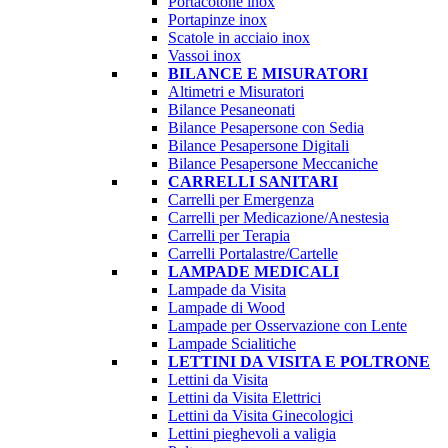
Portacotone inox
Portapinze inox
Scatole in acciaio inox
Vassoi inox
BILANCE E MISURATORI
Altimetri e Misuratori
Bilance Pesaneonati
Bilance Pesapersone con Sedia
Bilance Pesapersone Digitali
Bilance Pesapersone Meccaniche
CARRELLI SANITARI
Carrelli per Emergenza
Carrelli per Medicazione/Anestesia
Carrelli per Terapia
Carrelli Portalastre/Cartelle
LAMPADE MEDICALI
Lampade da Visita
Lampade di Wood
Lampade per Osservazione con Lente
Lampade Scialitiche
LETTINI DA VISITA E POLTRONE
Lettini da Visita
Lettini da Visita Elettrici
Lettini da Visita Ginecologici
Lettini pieghevoli a valigia