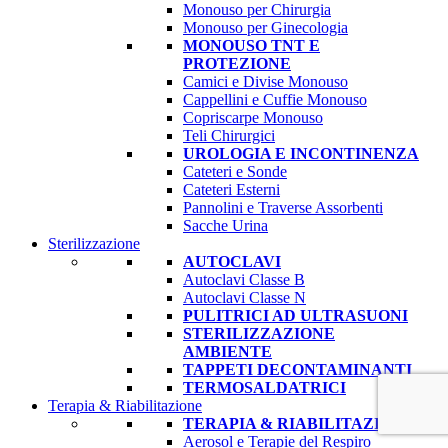
Monouso per Chirurgia
Monouso per Ginecologia
MONOUSO TNT E
PROTEZIONE
Camici e Divise Monouso
Cappellini e Cuffie Monouso
Copriscarpe Monouso
Teli Chirurgici
UROLOGIA E INCONTINENZA
Cateteri e Sonde
Cateteri Esterni
Pannolini e Traverse Assorbenti
Sacche Urina
Sterilizzazione
AUTOCLAVI
Autoclavi Classe B
Autoclavi Classe N
PULITRICI AD ULTRASUONI
STERILIZZAZIONE
AMBIENTE
TAPPETI DECONTAMINANTI
TERMOSALDATRICI
Terapia & Riabilitazione
TERAPIA & RIABILITAZIONE
Aerosol e Terapie del Respiro