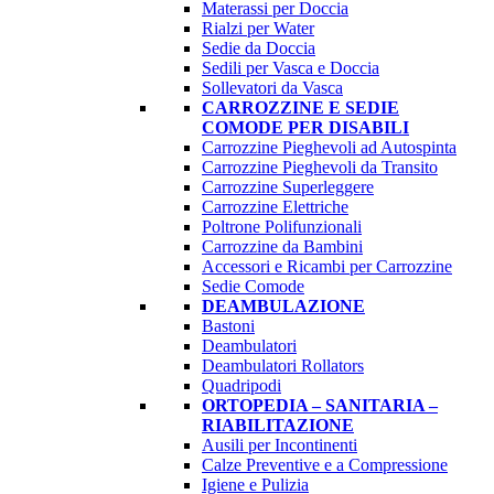
Materassi per Doccia
Rialzi per Water
Sedie da Doccia
Sedili per Vasca e Doccia
Sollevatori da Vasca
CARROZZINE E SEDIE
COMODE PER DISABILI
Carrozzine Pieghevoli ad Autospinta
Carrozzine Pieghevoli da Transito
Carrozzine Superleggere
Carrozzine Elettriche
Poltrone Polifunzionali
Carrozzine da Bambini
Accessori e Ricambi per Carrozzine
Sedie Comode
DEAMBULAZIONE
Bastoni
Deambulatori
Deambulatori Rollators
Quadripodi
ORTOPEDIA – SANITARIA –
RIABILITAZIONE
Ausili per Incontinenti
Calze Preventive e a Compressione
Igiene e Pulizia