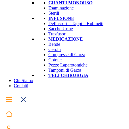
GUANTI MONOUSO
Esaminazione
Sterili
INFUSIONE
Deflussori – Tappi – Rubinetti
Sacche Urine
Trasfusori
MEDICAZIONE
Bende
Cerotti
Compresse di Garza
Cotone
Pezze Laparotomiche
Tamponi di Garza
TELI CHIRURGIA
Chi Siamo
Contatti