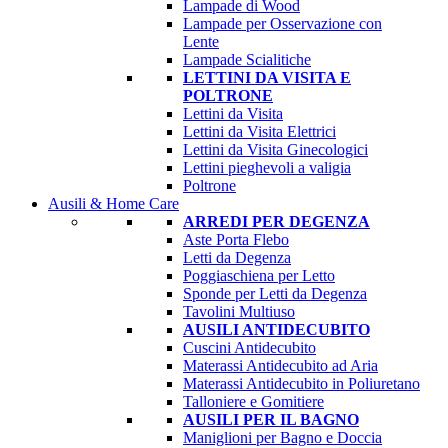
Lampade di Wood
Lampade per Osservazione con
Lente
Lampade Scialitiche
LETTINI DA VISITA E
POLTRONE
Lettini da Visita
Lettini da Visita Elettrici
Lettini da Visita Ginecologici
Lettini pieghevoli a valigia
Poltrone
Ausili & Home Care
ARREDI PER DEGENZA
Aste Porta Flebo
Letti da Degenza
Poggiaschiena per Letto
Sponde per Letti da Degenza
Tavolini Multiuso
AUSILI ANTIDECUBITO
Cuscini Antidecubito
Materassi Antidecubito ad Aria
Materassi Antidecubito in Poliuretano
Talloniere e Gomitiere
AUSILI PER IL BAGNO
Maniglioni per Bagno e Doccia