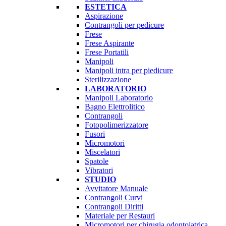
ESTETICA
Aspirazione
Contrangoli per pedicure
Frese
Frese Aspirante
Frese Portatili
Manipoli
Manipoli intra per piedicure
Sterilizzazione
LABORATORIO
Manipoli Laboratorio
Bagno Elettrolitico
Contrangoli
Fotopolimerizzatore
Fusori
Micromotori
Miscelatori
Spatole
Vibratori
STUDIO
Avvitatore Manuale
Contrangoli Curvi
Contrangoli Diritti
Materiale per Restauri
Micromotori per chirugia odontoiatrica