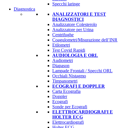
Specchi laringe
Diagnostica
ANALIZZATORI E TEST
DIAGNOSTICI
Analizzatore Colesterolo
Analizzatore per Urina
Centrifughe
Coagulometri/Misurazione dell’INR
Etilometri
Test Covid Rapidi
AUDIOLOGIA E ORL
Audiometri
Diapason
Lampade Frontali / Specchi ORL
Occhiali Nistagmo
Timpanometri
ECOGRAFI E DOPPLER
Carta Ecografia
Doppler
Ecografi
Sonde per Ecografi
ELETTROCARDIOGRAFI E
HOLTER ECG
Elettrocardiografi
Holter ECG