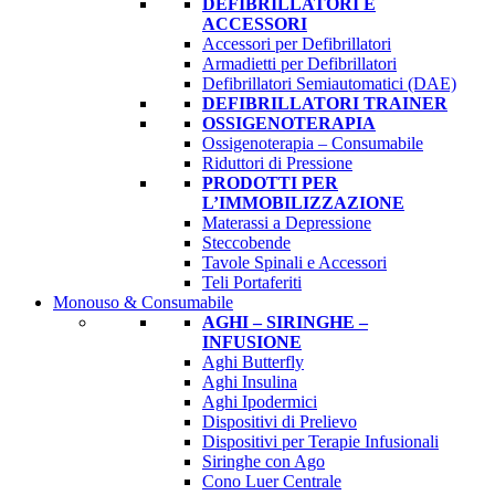
DEFIBRILLATORI E
ACCESSORI
Accessori per Defibrillatori
Armadietti per Defibrillatori
Defibrillatori Semiautomatici (DAE)
DEFIBRILLATORI TRAINER
OSSIGENOTERAPIA
Ossigenoterapia – Consumabile
Riduttori di Pressione
PRODOTTI PER
L’IMMOBILIZZAZIONE
Materassi a Depressione
Steccobende
Tavole Spinali e Accessori
Teli Portaferiti
Monouso & Consumabile
AGHI – SIRINGHE –
INFUSIONE
Aghi Butterfly
Aghi Insulina
Aghi Ipodermici
Dispositivi di Prelievo
Dispositivi per Terapie Infusionali
Siringhe con Ago
Cono Luer Centrale