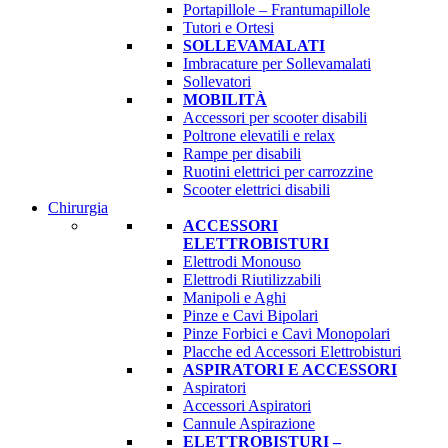
Portapillole – Frantumapillole
Tutori e Ortesi
SOLLEVAMALATI
Imbracature per Sollevamalati
Sollevatori
MOBILITÀ
Accessori per scooter disabili
Poltrone elevatili e relax
Rampe per disabili
Ruotini elettrici per carrozzine
Scooter elettrici disabili
Chirurgia
ACCESSORI
ELETTROBISTURI
Elettrodi Monouso
Elettrodi Riutilizzabili
Manipoli e Aghi
Pinze e Cavi Bipolari
Pinze Forbici e Cavi Monopolari
Placche ed Accessori Elettrobisturi
ASPIRATORI E ACCESSORI
Aspiratori
Accessori Aspiratori
Cannule Aspirazione
ELETTROBISTURI –