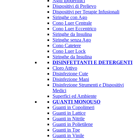
Aghi Ipodermici
Dispositivi di Prelievo
Dispositivi per Terapie Infusionali
Siringhe con Ago
Cono Luer Centrale
Cono Luer Eccentrico
Siringhe da Insulina
Siringhe senza Ago
Cono Catetere
Cono Luer Lock
Siringhe da Insulina
DISINFETTANTI E DETERGENTI
Cloro Attivo
Disinfezione Cute
Disinfezione Mani
Disinfezione Strumenti e Dispositivi
Medici
Superfici ed Ambiente
GUANTI MONOUSO
Guanti in Copolimeri
Guanti in Lattice
Guanti in Nitrile
Guanti in Polietilene
Guanti in Tpe
Guanti in Vinile