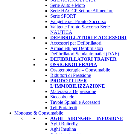
Serie Auto e Moto
Serie HACCP Settore Alimentare
Serie SPORT
Valigette per Pronto Soccorso
Valigette Pronto Soccorso Serie
NAUTICA
DEFIBRILLATORI E ACCESSORI
Accessori per Defibrillatori
Armadietti per Defibrillatori
Defibrillatori Semiautomatici (DAE)
DEFIBRILLATORI TRAINER
OSSIGENOTERAPIA
Ossigenoterapia – Consumabile
Riduttori di Pressione
PRODOTTI PER
L’IMMOBILIZZAZIONE
Materassi a Depressione
Steccobende
Tavole Spinali e Accessori
Teli Portaferiti
Monouso & Consumabile
AGHI – SIRINGHE – INFUSIONE
Aghi Butterfly
Aghi Insulina