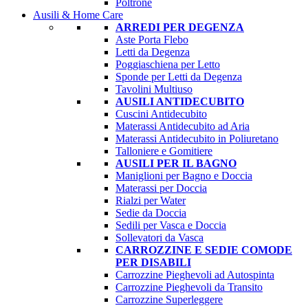
Poltrone
Ausili & Home Care
ARREDI PER DEGENZA
Aste Porta Flebo
Letti da Degenza
Poggiaschiena per Letto
Sponde per Letti da Degenza
Tavolini Multiuso
AUSILI ANTIDECUBITO
Cuscini Antidecubito
Materassi Antidecubito ad Aria
Materassi Antidecubito in Poliuretano
Talloniere e Gomitiere
AUSILI PER IL BAGNO
Maniglioni per Bagno e Doccia
Materassi per Doccia
Rialzi per Water
Sedie da Doccia
Sedili per Vasca e Doccia
Sollevatori da Vasca
CARROZZINE E SEDIE COMODE
PER DISABILI
Carrozzine Pieghevoli ad Autospinta
Carrozzine Pieghevoli da Transito
Carrozzine Superleggere