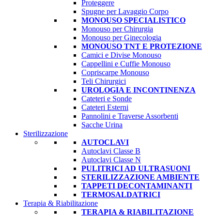
Proteggere
Spugne per Lavaggio Corpo
MONOUSO SPECIALISTICO
Monouso per Chirurgia
Monouso per Ginecologia
MONOUSO TNT E PROTEZIONE
Camici e Divise Monouso
Cappellini e Cuffie Monouso
Copriscarpe Monouso
Teli Chirurgici
UROLOGIA E INCONTINENZA
Cateteri e Sonde
Cateteri Esterni
Pannolini e Traverse Assorbenti
Sacche Urina
Sterilizzazione
AUTOCLAVI
Autoclavi Classe B
Autoclavi Classe N
PULITRICI AD ULTRASUONI
STERILIZZAZIONE AMBIENTE
TAPPETI DECONTAMINANTI
TERMOSALDATRICI
Terapia & Riabilitazione
TERAPIA & RIABILITAZIONE