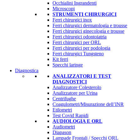
Occhialini Ingrandenti
Microscopi
STRUMENTI CHIRURGICI
Ferri chirurgici inox
Ferri chirurgici dermatologia e trousse
Ferri chirurgici ginecologia e trousse
Ferri chirurgici odontoiatria
Ferri chirurgici per ORL
Ferri chirurgici per podologia
Ferri chirurgici Tungsteno
Kit ferri
Specchi laringe
Diagnostica
ANALIZZATORI E TEST
DIAGNOSTICI
Analizzatore Colesterolo
Analizzatore per Urina
Centrifughe
Coagulometri/Misurazione dell’INR
Etilometri
Test Covid Rapidi
AUDIOLOGIA E ORL
Audiometri
Diapason
Lampade Frontali / Specchi ORL