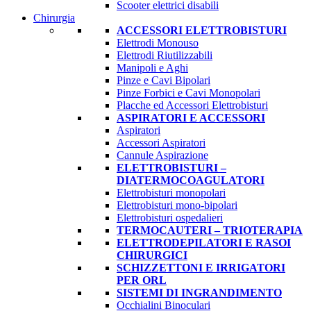
Scooter elettrici disabili
Chirurgia
ACCESSORI ELETTROBISTURI
Elettrodi Monouso
Elettrodi Riutilizzabili
Manipoli e Aghi
Pinze e Cavi Bipolari
Pinze Forbici e Cavi Monopolari
Placche ed Accessori Elettrobisturi
ASPIRATORI E ACCESSORI
Aspiratori
Accessori Aspiratori
Cannule Aspirazione
ELETTROBISTURI –
DIATERMOCOAGULATORI
Elettrobisturi monopolari
Elettrobisturi mono-bipolari
Elettrobisturi ospedalieri
TERMOCAUTERI – TRIOTERAPIA
ELETTRODEPILATORI E RASOI
CHIRURGICI
SCHIZZETTONI E IRRIGATORI
PER ORL
SISTEMI DI INGRANDIMENTO
Occhialini Binoculari