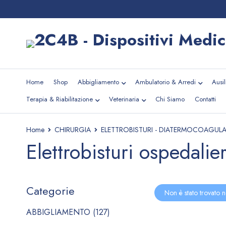
Home
Shop
Abbigliamento
Ambulatorio & Arredi
Ausi
Terapia & Riabilitazione
Veterinaria
Chi Siamo
Contatti
Home
CHIRURGIA
ELETTROBISTURI - DIATERMOCOAGULA
Elettrobisturi ospedalier
Categorie
Non è stato trovato n
ABBIGLIAMENTO (127)