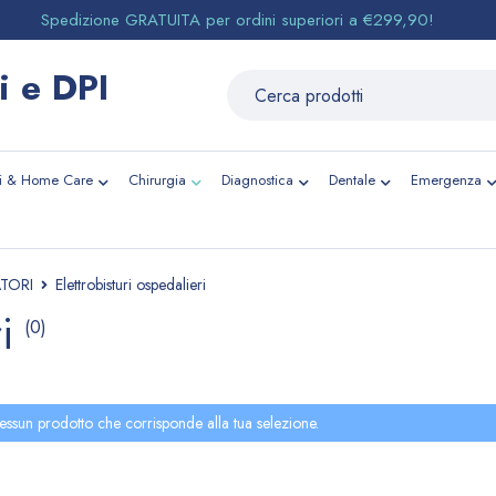
Spedizione GRATUITA per ordini superiori a €299,90!
li & Home Care
Chirurgia
Diagnostica
Dentale
Emergenza
TORI
Elettrobisturi ospedalieri
i
(0)
essun prodotto che corrisponde alla tua selezione.