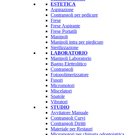
ESTETICA
Aspirazione
Contrangoli per pedicure
Frese
Frese Aspirante
Frese Portatili
Manipoli
Manipoli intra per piedicure
Sterilizzazione
LABORATORIO
Manipoli Laboratorio
Bagno Elettrolitico
Contrangoli
Fotopolimerizzatore
Fusori
Micromotori
Miscelatori
Spatole
Vibratori
STUDIO
Avvitatore Manuale
Contrangoli Curvi
Contrangoli Diritti
Materiale per Restauri
Micromotori per chirugia odontoiatrica