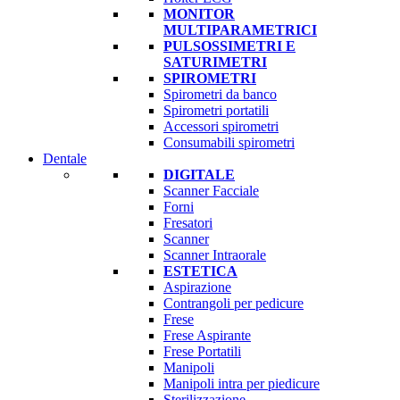
MONITOR
MULTIPARAMETRICI
PULSOSSIMETRI E
SATURIMETRI
SPIROMETRI
Spirometri da banco
Spirometri portatili
Accessori spirometri
Consumabili spirometri
Dentale
DIGITALE
Scanner Facciale
Forni
Fresatori
Scanner
Scanner Intraorale
ESTETICA
Aspirazione
Contrangoli per pedicure
Frese
Frese Aspirante
Frese Portatili
Manipoli
Manipoli intra per piedicure
Sterilizzazione