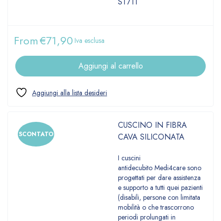
ST711
From
€
71,90
Iva esclusa
Aggiungi al carrello
CUSCINO IN FIBRA
SCONTATO
CAVA SILICONATA
I cuscini
antidecubito Medi4care sono
progettati per dare assistenza
e supporto a tutti quei pazienti
(disabili, persone con limitata
mobilità o che trascorrono
periodi prolungati in