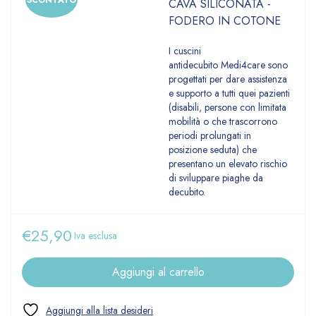
SCONTATO
CAVA SILICONATA -
FODERO IN COTONE
I cuscini
antidecubito Medi4care sono
progettati per dare assistenza
e supporto a tutti quei pazienti
(disabili, persone con limitata
mobilità o che trascorrono
periodi prolungati in
posizione seduta) che
presentano un elevato rischio
di sviluppare piaghe da
decubito.
€
25,90
Iva esclusa
Aggiungi al carrello