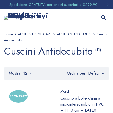
Spedizione GRATUITA per ordini superiori a €299,90!
Home
AUSILI & HOME CARE
AUSILI ANTIDECUBITO
Cuscini
Antidecubito
Cuscini Antidecubito
(11)
Default
Mostra
12
Ordina per
Moretti
SCONTATO
Cuscino a bolle d’aria a
microinterscambio in PVC
– H 10 cm – LATEX