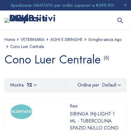
Spedizione GRATUITA per ordini superiori a €299,90!
Home
VETERINARIA
AGHI E SIRINGHE
Siringhe senza Ago
Cono Luer Centrale
Cono Luer Centrale
(6)
Default
Mostra
12
Ordina per
Rays
SCONTATO
SIRINGA INJ-LIGHT 1
ML - TUBERCOLINA
SPAZIO NULLO CONO