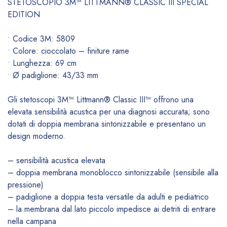
STETOSCOPIO 3M™ LITTMANN® CLASSIC III SPECIAL
EDITION
• Codice 3M: 5809
• Colore: cioccolato – finiture rame
• Lunghezza: 69 cm
• Ø padiglione: 43/33 mm
Gli stetoscopi 3M™ Littmann® Classic III™ offrono una
elevata sensibilità acustica per una diagnosi accurata; sono
dotati di doppia membrana sintonizzabile e presentano un
design moderno.
– sensibilità acustica elevata
– doppia membrana monoblocco sintonizzabile (sensibile alla
pressione)
– padiglione a doppia testa versatile da adulti e pediatrico
– la membrana dal lato piccolo impedisce ai detriti di entrare
nella campana