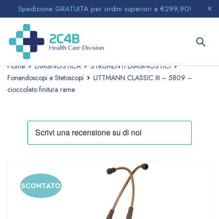
Spedizione GRATUITA per ordini superiori a €299,90!
Home
DIAGNOSTICA
STRUMENTI DIAGNOSTICI
Fonendoscopi e Stetoscopi
LITTMANN CLASSIC III – 5809 –
cioccolato finitura rame
SCONTATO