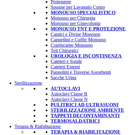
Proteggere
Spugne per Lavaggio Corpo
MONOUSO SPECIALISTICO
Monouso per Chirurgia
Monouso per Ginecologia
MONOUSO TNT E PROTEZIONE
Camici e Divise Monouso
Cappellini e Cuffie Monouso
Copriscarpe Monouso
Teli Chirurgici
UROLOGIA E INCONTINENZA
Cateteri e Sonde
Cateteri Esterni
Pannolini e Traverse Assorbenti
Sacche Urina
Sterilizzazione
AUTOCLAVI
Autoclavi Classe B
Autoclavi Classe N
PULITRICI AD ULTRASUONI
STERILIZZAZIONE AMBIENTE
TAPPETI DECONTAMINANTI
TERMOSALDATRICI
Terapia & Riabilitazione
TERAPIA & RIABILITAZIONE