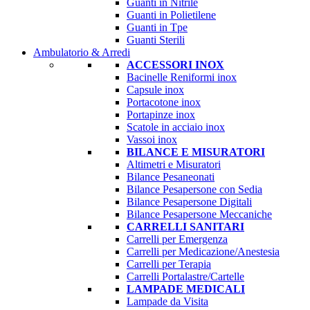
Guanti in Nitrile
Guanti in Polietilene
Guanti in Tpe
Guanti Sterili
Ambulatorio & Arredi
ACCESSORI INOX
Bacinelle Reniformi inox
Capsule inox
Portacotone inox
Portapinze inox
Scatole in acciaio inox
Vassoi inox
BILANCE E MISURATORI
Altimetri e Misuratori
Bilance Pesaneonati
Bilance Pesapersone con Sedia
Bilance Pesapersone Digitali
Bilance Pesapersone Meccaniche
CARRELLI SANITARI
Carrelli per Emergenza
Carrelli per Medicazione/Anestesia
Carrelli per Terapia
Carrelli Portalastre/Cartelle
LAMPADE MEDICALI
Lampade da Visita