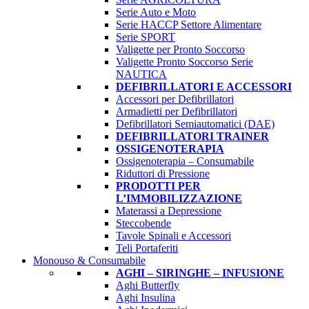
Serie Auto e Moto
Serie HACCP Settore Alimentare
Serie SPORT
Valigette per Pronto Soccorso
Valigette Pronto Soccorso Serie
NAUTICA
DEFIBRILLATORI E ACCESSORI
Accessori per Defibrillatori
Armadietti per Defibrillatori
Defibrillatori Semiautomatici (DAE)
DEFIBRILLATORI TRAINER
OSSIGENOTERAPIA
Ossigenoterapia – Consumabile
Riduttori di Pressione
PRODOTTI PER
L’IMMOBILIZZAZIONE
Materassi a Depressione
Steccobende
Tavole Spinali e Accessori
Teli Portaferiti
Monouso & Consumabile
AGHI – SIRINGHE – INFUSIONE
Aghi Butterfly
Aghi Insulina