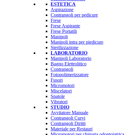
ESTETICA
Aspirazione
Contrangoli per pedicure
Frese
Frese Aspirante
Frese Portatili
Manipoli
Manipoli intra per piedicure
Sterilizzazione
LABORATORIO
Manipoli Laboratorio
Bagno Elettrolitico
Contrangoli
Fotopolimerizzatore
Fusori
Micromotori
Miscelatori
Spatole
Vibratori
STUDIO
Avvitatore Manuale
Contrangoli Curvi
Contrangoli Diritti
Materiale per Restauri
Micromotori per chirugia odontoiatrica