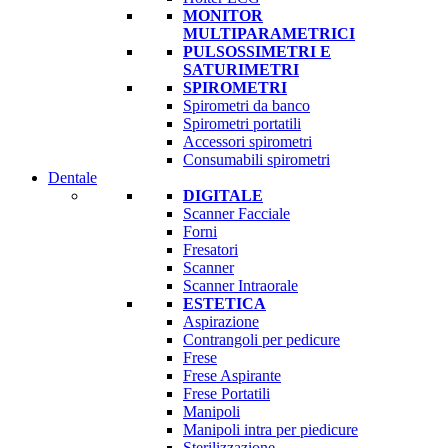
MONITOR
MULTIPARAMETRICI
PULSOSSIMETRI E
SATURIMETRI
SPIROMETRI
Spirometri da banco
Spirometri portatili
Accessori spirometri
Consumabili spirometri
Dentale
DIGITALE
Scanner Facciale
Forni
Fresatori
Scanner
Scanner Intraorale
ESTETICA
Aspirazione
Contrangoli per pedicure
Frese
Frese Aspirante
Frese Portatili
Manipoli
Manipoli intra per piedicure
Sterilizzazione