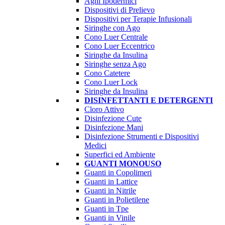
Aghi Ipodermici
Dispositivi di Prelievo
Dispositivi per Terapie Infusionali
Siringhe con Ago
Cono Luer Centrale
Cono Luer Eccentrico
Siringhe da Insulina
Siringhe senza Ago
Cono Catetere
Cono Luer Lock
Siringhe da Insulina
DISINFETTANTI E DETERGENTI
Cloro Attivo
Disinfezione Cute
Disinfezione Mani
Disinfezione Strumenti e Dispositivi
Medici
Superfici ed Ambiente
GUANTI MONOUSO
Guanti in Copolimeri
Guanti in Lattice
Guanti in Nitrile
Guanti in Polietilene
Guanti in Tpe
Guanti in Vinile