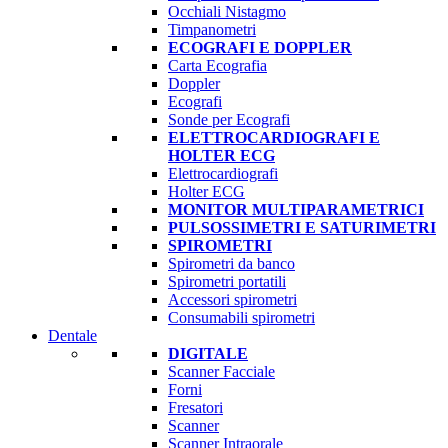
Occhiali Nistagmo
Timpanometri
ECOGRAFI E DOPPLER
Carta Ecografia
Doppler
Ecografi
Sonde per Ecografi
ELETTROCARDIOGRAFI E
HOLTER ECG
Elettrocardiografi
Holter ECG
MONITOR MULTIPARAMETRICI
PULSOSSIMETRI E SATURIMETRI
SPIROMETRI
Spirometri da banco
Spirometri portatili
Accessori spirometri
Consumabili spirometri
Dentale
DIGITALE
Scanner Facciale
Forni
Fresatori
Scanner
Scanner Intraorale