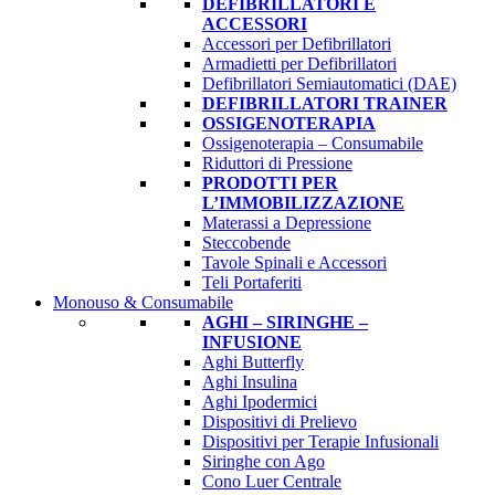
DEFIBRILLATORI E
ACCESSORI
Accessori per Defibrillatori
Armadietti per Defibrillatori
Defibrillatori Semiautomatici (DAE)
DEFIBRILLATORI TRAINER
OSSIGENOTERAPIA
Ossigenoterapia – Consumabile
Riduttori di Pressione
PRODOTTI PER
L’IMMOBILIZZAZIONE
Materassi a Depressione
Steccobende
Tavole Spinali e Accessori
Teli Portaferiti
Monouso & Consumabile
AGHI – SIRINGHE –
INFUSIONE
Aghi Butterfly
Aghi Insulina
Aghi Ipodermici
Dispositivi di Prelievo
Dispositivi per Terapie Infusionali
Siringhe con Ago
Cono Luer Centrale