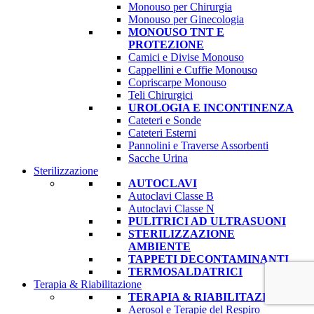
Monouso per Chirurgia
Monouso per Ginecologia
MONOUSO TNT E
PROTEZIONE
Camici e Divise Monouso
Cappellini e Cuffie Monouso
Copriscarpe Monouso
Teli Chirurgici
UROLOGIA E INCONTINENZA
Cateteri e Sonde
Cateteri Esterni
Pannolini e Traverse Assorbenti
Sacche Urina
Sterilizzazione
AUTOCLAVI
Autoclavi Classe B
Autoclavi Classe N
PULITRICI AD ULTRASUONI
STERILIZZAZIONE
AMBIENTE
TAPPETI DECONTAMINANTI
TERMOSALDATRICI
Terapia & Riabilitazione
TERAPIA & RIABILITAZIONE
Aerosol e Terapie del Respiro