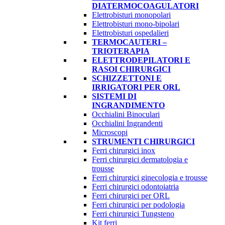
DIATERMOCOAGULATORI
Elettrobisturi monopolari
Elettrobisturi mono-bipolari
Elettrobisturi ospedalieri
TERMOCAUTERI –
TRIOTERAPIA
ELETTRODEPILATORI E
RASOI CHIRURGICI
SCHIZZETTONI E
IRRIGATORI PER ORL
SISTEMI DI
INGRANDIMENTO
Occhialini Binoculari
Occhialini Ingrandenti
Microscopi
STRUMENTI CHIRURGICI
Ferri chirurgici inox
Ferri chirurgici dermatologia e
trousse
Ferri chirurgici ginecologia e trousse
Ferri chirurgici odontoiatria
Ferri chirurgici per ORL
Ferri chirurgici per podologia
Ferri chirurgici Tungsteno
Kit ferri