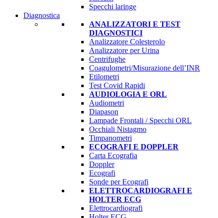
Specchi laringe
Diagnostica
ANALIZZATORI E TEST
DIAGNOSTICI
Analizzatore Colesterolo
Analizzatore per Urina
Centrifughe
Coagulometri/Misurazione dell’INR
Etilometri
Test Covid Rapidi
AUDIOLOGIA E ORL
Audiometri
Diapason
Lampade Frontali / Specchi ORL
Occhiali Nistagmo
Timpanometri
ECOGRAFI E DOPPLER
Carta Ecografia
Doppler
Ecografi
Sonde per Ecografi
ELETTROCARDIOGRAFI E
HOLTER ECG
Elettrocardiografi
Holter ECG