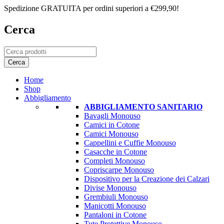
Spedizione GRATUITA per ordini superiori a €299,90!
Cerca
Home
Shop
Abbigliamento
ABBIGLIAMENTO SANITARIO
Bavagli Monouso
Camici in Cotone
Camici Monouso
Cappellini e Cuffie Monouso
Casacche in Cotone
Completi Monouso
Copriscarpe Monouso
Dispositivo per la Creazione dei Calzari
Divise Monouso
Grembiuli Monouso
Manicotti Monouso
Pantaloni in Cotone
Tute Protettive Monouso