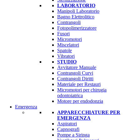
LABORATORIO
Manipoli Laboratorio
Bagno Elettrolitico
Contrangoli
Fotopolimerizzatore
Fusori
Micromotori
Miscelatori
Spatole
Vibratori
STUDIO
Avvitatore Manuale
Contrangoli Curvi
Contrangoli Diritti
Materiale per Restauri
Micromotori per chirugia
odontoiatrica
Motore per endodonzia
Emergenza
APPARECCHIATURE PER
EMERGENZA
Aspiratori
Capnografi
Pompe a Siringa