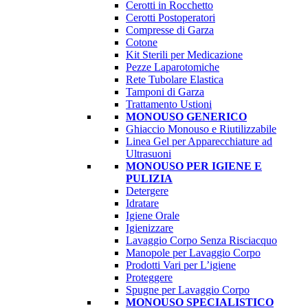
Cerotti in Rocchetto
Cerotti Postoperatori
Compresse di Garza
Cotone
Kit Sterili per Medicazione
Pezze Laparotomiche
Rete Tubolare Elastica
Tamponi di Garza
Trattamento Ustioni
MONOUSO GENERICO
Ghiaccio Monouso e Riutilizzabile
Linea Gel per Apparecchiature ad
Ultrasuoni
MONOUSO PER IGIENE E
PULIZIA
Detergere
Idratare
Igiene Orale
Igienizzare
Lavaggio Corpo Senza Risciacquo
Manopole per Lavaggio Corpo
Prodotti Vari per L’igiene
Proteggere
Spugne per Lavaggio Corpo
MONOUSO SPECIALISTICO