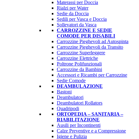
Materassi per Doccia
Rialzi per Water
Sedie da Doccia
Sedili per Vasca e Doccia
Sollevatori da Vasca
CARROZZINE E SEDIE
COMODE PER DISABILI
Carrozzine Pieghevoli ad Autospinta
Carrozzine Pieghevoli da Transito
Carrozzine Superleggere
Carrozzine Elettriche
Poltrone Polifunzionali
Carrozzine da Bambini
Accessori e Ricambi per Carrozzine
Sedie Comode
DEAMBULAZIONE
Bastoni
Deambulatori
Deambulatori Rollators
Quadripodi
ORTOPEDIA – SANITARIA –
RIABILITAZIONE
Ausili per Incontinenti
Calze Preventive e a Compressione
Igiene e Pulizia