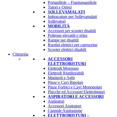
Portapillole – Frantumapillole
Tutori e Ortesi
SOLLEVAMALATI
Imbracature per Sollevamalati
Sollevatori
MOBILITÀ
Accessori per scooter disabili
Poltrone elevatili e relax
Rampe per disabili
Ruotini elettrici per carrozzine
Scooter elettrici disabili
Chirurgia
ACCESSORI
ELETTROBISTURI
Elettrodi Monouso
Elettrodi Riutilizzabili
Manipoli e Aghi
Pinze e Cavi Bipolari
Pinze Forbici e Cavi Monopolari
Placche ed Accessori Elettrobisturi
ASPIRATORI E ACCESSORI
Aspiratori
Accessori Aspiratori
Cannule Aspirazione
ELETTROBISTURI –