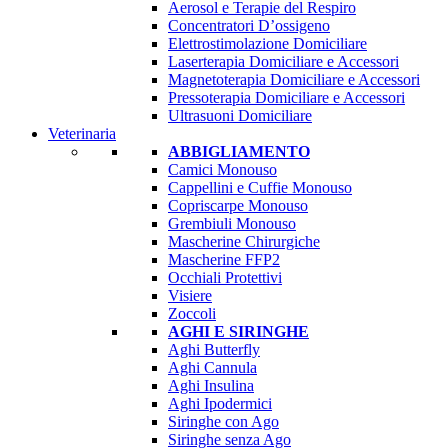
Aerosol e Terapie del Respiro
Concentratori D’ossigeno
Elettrostimolazione Domiciliare
Laserterapia Domiciliare e Accessori
Magnetoterapia Domiciliare e Accessori
Pressoterapia Domiciliare e Accessori
Ultrasuoni Domiciliare
Veterinaria
ABBIGLIAMENTO
Camici Monouso
Cappellini e Cuffie Monouso
Copriscarpe Monouso
Grembiuli Monouso
Mascherine Chirurgiche
Mascherine FFP2
Occhiali Protettivi
Visiere
Zoccoli
AGHI E SIRINGHE
Aghi Butterfly
Aghi Cannula
Aghi Insulina
Aghi Ipodermici
Siringhe con Ago
Siringhe senza Ago