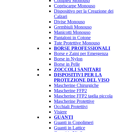
Completi Monouso
Copriscarpe Monouso
Dispositivo per la Creazione dei
Calzari
Divise Monouso
Grembiuli Monouso
Manicotti Monouso
Pantaloni in Cotone
Tute Protettive Monouso
BORSE PROFESSIONALI
Borse e Zaini per Emergenza
Borse in Nylon
Borse in Pelle
ZOCCOLI SANITARI
DISPOSITIVI PER LA
PROTEZIONE DEL VISO
Mascherine Chirurgiche
Mascherine FFP2
Mascherine FFP2 taglia piccola
Mascherine Protettive
Occhiali Protettivi
Visiere
GUANTI
Guanti in Copolimeri
Guanti in Lattice