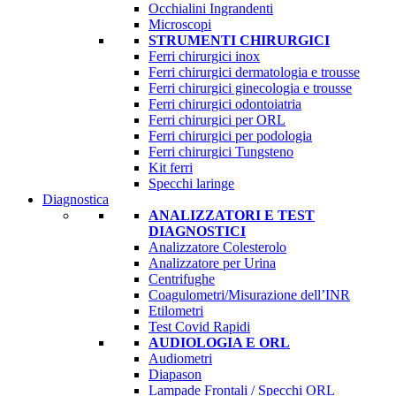
Occhialini Ingrandenti
Microscopi
STRUMENTI CHIRURGICI
Ferri chirurgici inox
Ferri chirurgici dermatologia e trousse
Ferri chirurgici ginecologia e trousse
Ferri chirurgici odontoiatria
Ferri chirurgici per ORL
Ferri chirurgici per podologia
Ferri chirurgici Tungsteno
Kit ferri
Specchi laringe
Diagnostica
ANALIZZATORI E TEST
DIAGNOSTICI
Analizzatore Colesterolo
Analizzatore per Urina
Centrifughe
Coagulometri/Misurazione dell’INR
Etilometri
Test Covid Rapidi
AUDIOLOGIA E ORL
Audiometri
Diapason
Lampade Frontali / Specchi ORL