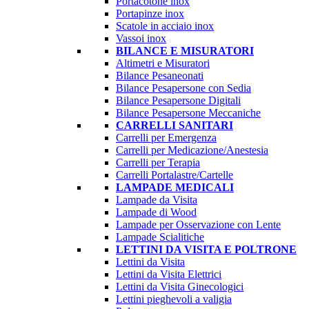
Portacotone inox
Portapinze inox
Scatole in acciaio inox
Vassoi inox
BILANCE E MISURATORI
Altimetri e Misuratori
Bilance Pesaneonati
Bilance Pesapersone con Sedia
Bilance Pesapersone Digitali
Bilance Pesapersone Meccaniche
CARRELLI SANITARI
Carrelli per Emergenza
Carrelli per Medicazione/Anestesia
Carrelli per Terapia
Carrelli Portalastre/Cartelle
LAMPADE MEDICALI
Lampade da Visita
Lampade di Wood
Lampade per Osservazione con Lente
Lampade Scialitiche
LETTINI DA VISITA E POLTRONE
Lettini da Visita
Lettini da Visita Elettrici
Lettini da Visita Ginecologici
Lettini pieghevoli a valigia