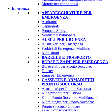
Motore per endodonzia
Emergenza
APPARECCHIATURE PER
EMERGENZA
Aspiratori
Capnografi
Pompe a Siringa
Ventilatori Polmonari
AUSILI PER URGENZA
Ausili Vari per Emergenza
Forbici di Emergenza Multiuso
Kit Ustioni
BARELLE E TRASPORTO
BORSE E ZAINI PER EMERGENZA
Borse e Kit per Pronto Soccorso
Holster
Zaini per Emergenza
CASSETTE E ARMADIETTI
PRONTO SOCCORSO
Armadietti per Pronto Soccorso
Kit e prodotti per Ustioni
Kit di Pronto Soccorso Multifunzioni
Kit reintegro per Pronto Soccorso
Pronto soccorso Oculare
Serie AGRICOLTURA