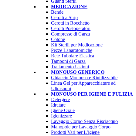
Guanti Sterili
MEDICAZIONE
Bende
Cerotti a Strip
Cerotti in Rocchetto
Cerotti Postoperatori
Compresse di Garza
Cotone
Kit Sterili per Medicazione
Pezze Laparotomiche
Rete Tubolare Elastica
Tamponi di Garza
Trattamento Ustioni
MONOUSO GENERICO
Ghiaccio Monouso e Riutilizzabile
Linea Gel per Apparecchiature ad
Ultrasuoni
MONOUSO PER IGIENE E PULIZIA
Detergere
Idratare
Igiene Orale
Igienizzare
Lavaggio Corpo Senza Risciacquo
Manopole per Lavaggio Corpo
Prodotti Vari per L’igiene