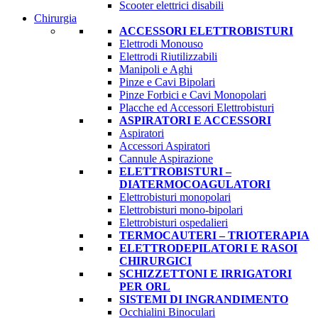
Scooter elettrici disabili
Chirurgia
ACCESSORI ELETTROBISTURI
Elettrodi Monouso
Elettrodi Riutilizzabili
Manipoli e Aghi
Pinze e Cavi Bipolari
Pinze Forbici e Cavi Monopolari
Placche ed Accessori Elettrobisturi
ASPIRATORI E ACCESSORI
Aspiratori
Accessori Aspiratori
Cannule Aspirazione
ELETTROBISTURI –
DIATERMOCOAGULATORI
Elettrobisturi monopolari
Elettrobisturi mono-bipolari
Elettrobisturi ospedalieri
TERMOCAUTERI – TRIOTERAPIA
ELETTRODEPILATORI E RASOI
CHIRURGICI
SCHIZZETTONI E IRRIGATORI
PER ORL
SISTEMI DI INGRANDIMENTO
Occhialini Binoculari