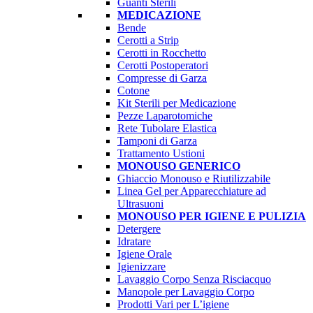
Guanti Sterili
MEDICAZIONE
Bende
Cerotti a Strip
Cerotti in Rocchetto
Cerotti Postoperatori
Compresse di Garza
Cotone
Kit Sterili per Medicazione
Pezze Laparotomiche
Rete Tubolare Elastica
Tamponi di Garza
Trattamento Ustioni
MONOUSO GENERICO
Ghiaccio Monouso e Riutilizzabile
Linea Gel per Apparecchiature ad
Ultrasuoni
MONOUSO PER IGIENE E PULIZIA
Detergere
Idratare
Igiene Orale
Igienizzare
Lavaggio Corpo Senza Risciacquo
Manopole per Lavaggio Corpo
Prodotti Vari per L’igiene