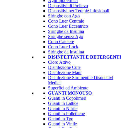
Aghi Ipodermici
Dispositivi di Prelievo
Dispositivi per Terapie Infusionali
Siringhe con Ago
Cono Luer Centrale
Cono Luer Eccentrico
Siringhe da Insulina
Siringhe senza Ago
Cono Catetere
Cono Luer Lock
Siringhe da Insulina
DISINFETTANTI E DETERGENTI
Cloro Attivo
Disinfezione Cute
Disinfezione Mani
Disinfezione Strumenti e Dispositivi
Medici
Superfici ed Ambiente
GUANTI MONOUSO
Guanti in Copolimeri
Guanti in Lattice
Guanti in Nitrile
Guanti in Polietilene
Guanti in Tpe
Guanti in Vinile