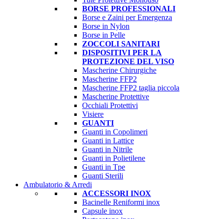
BORSE PROFESSIONALI
Borse e Zaini per Emergenza
Borse in Nylon
Borse in Pelle
ZOCCOLI SANITARI
DISPOSITIVI PER LA
PROTEZIONE DEL VISO
Mascherine Chirurgiche
Mascherine FFP2
Mascherine FFP2 taglia piccola
Mascherine Protettive
Occhiali Protettivi
Visiere
GUANTI
Guanti in Copolimeri
Guanti in Lattice
Guanti in Nitrile
Guanti in Polietilene
Guanti in Tpe
Guanti Sterili
Ambulatorio & Arredi
ACCESSORI INOX
Bacinelle Reniformi inox
Capsule inox