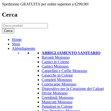
Spedizione GRATUITA per ordini superiori a €299,90!
Cerca
Home
Shop
Abbigliamento
ABBIGLIAMENTO SANITARIO
Bavagli Monouso
Camici in Cotone
Camici Monouso
Cappellini e Cuffie Monouso
Casacche in Cotone
Completi Monouso
Copriscarpe Monouso
Dispositivo per la Creazione dei Calzari
Divise Monouso
Grembiuli Monouso
Manicotti Monouso
Pantaloni in Cotone
Tute Protettive Monouso