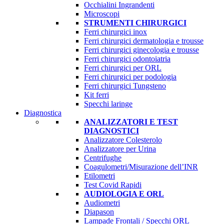
Occhialini Ingrandenti
Microscopi
STRUMENTI CHIRURGICI
Ferri chirurgici inox
Ferri chirurgici dermatologia e trousse
Ferri chirurgici ginecologia e trousse
Ferri chirurgici odontoiatria
Ferri chirurgici per ORL
Ferri chirurgici per podologia
Ferri chirurgici Tungsteno
Kit ferri
Specchi laringe
Diagnostica
ANALIZZATORI E TEST
DIAGNOSTICI
Analizzatore Colesterolo
Analizzatore per Urina
Centrifughe
Coagulometri/Misurazione dell’INR
Etilometri
Test Covid Rapidi
AUDIOLOGIA E ORL
Audiometri
Diapason
Lampade Frontali / Specchi ORL