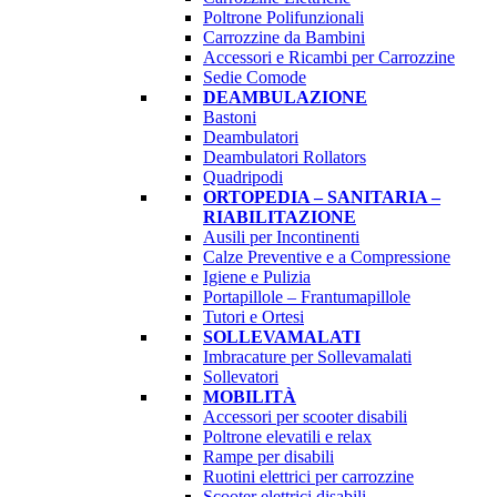
Poltrone Polifunzionali
Carrozzine da Bambini
Accessori e Ricambi per Carrozzine
Sedie Comode
DEAMBULAZIONE
Bastoni
Deambulatori
Deambulatori Rollators
Quadripodi
ORTOPEDIA – SANITARIA –
RIABILITAZIONE
Ausili per Incontinenti
Calze Preventive e a Compressione
Igiene e Pulizia
Portapillole – Frantumapillole
Tutori e Ortesi
SOLLEVAMALATI
Imbracature per Sollevamalati
Sollevatori
MOBILITÀ
Accessori per scooter disabili
Poltrone elevatili e relax
Rampe per disabili
Ruotini elettrici per carrozzine
Scooter elettrici disabili