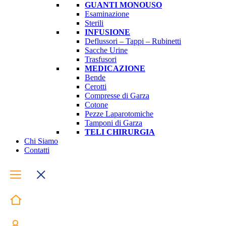
GUANTI MONOUSO
Esaminazione
Sterili
INFUSIONE
Deflussori – Tappi – Rubinetti
Sacche Urine
Trasfusori
MEDICAZIONE
Bende
Cerotti
Compresse di Garza
Cotone
Pezze Laparotomiche
Tamponi di Garza
TELI CHIRURGIA
Chi Siamo
Contatti