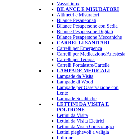
Vassoi inox
BILANCE E MISURATORI
Altimetri e Misuratori
Bilance Pesaneonati
Bilance Pesapersone con Sedia
Bilance Pesapersone Digitali
Bilance Pesapersone Meccaniche
CARRELLI SANITARI
Carrelli per Emergenza
Carrelli per Medicazione/Anestesia
Carrelli per Terapia
Carrelli Portalastre/Cartelle
LAMPADE MEDICALI
Lampade da Visita
Lampade di Wood
Lampade per Osservazione con
Lente
Lampade Scialitiche
LETTINI DA VISITA E
POLTRONE
Lettini da Visita
Lettini da Visita Elettrici
Lettini da Visita Ginecologici
Lettini pieghevoli a valigia
Poltrone