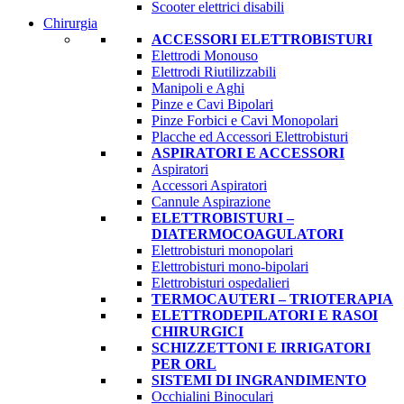
Scooter elettrici disabili
Chirurgia
ACCESSORI ELETTROBISTURI
Elettrodi Monouso
Elettrodi Riutilizzabili
Manipoli e Aghi
Pinze e Cavi Bipolari
Pinze Forbici e Cavi Monopolari
Placche ed Accessori Elettrobisturi
ASPIRATORI E ACCESSORI
Aspiratori
Accessori Aspiratori
Cannule Aspirazione
ELETTROBISTURI –
DIATERMOCOAGULATORI
Elettrobisturi monopolari
Elettrobisturi mono-bipolari
Elettrobisturi ospedalieri
TERMOCAUTERI – TRIOTERAPIA
ELETTRODEPILATORI E RASOI
CHIRURGICI
SCHIZZETTONI E IRRIGATORI
PER ORL
SISTEMI DI INGRANDIMENTO
Occhialini Binoculari