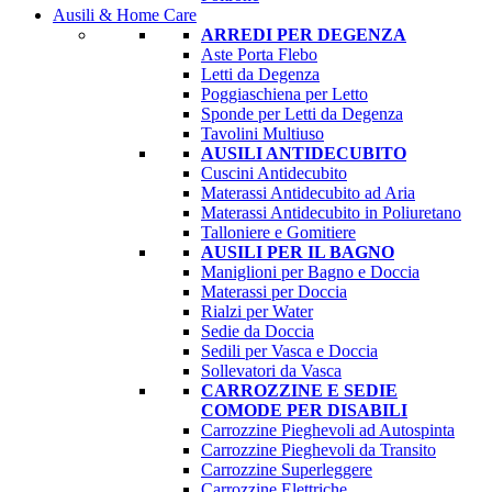
Ausili & Home Care
ARREDI PER DEGENZA
Aste Porta Flebo
Letti da Degenza
Poggiaschiena per Letto
Sponde per Letti da Degenza
Tavolini Multiuso
AUSILI ANTIDECUBITO
Cuscini Antidecubito
Materassi Antidecubito ad Aria
Materassi Antidecubito in Poliuretano
Talloniere e Gomitiere
AUSILI PER IL BAGNO
Maniglioni per Bagno e Doccia
Materassi per Doccia
Rialzi per Water
Sedie da Doccia
Sedili per Vasca e Doccia
Sollevatori da Vasca
CARROZZINE E SEDIE
COMODE PER DISABILI
Carrozzine Pieghevoli ad Autospinta
Carrozzine Pieghevoli da Transito
Carrozzine Superleggere
Carrozzine Elettriche