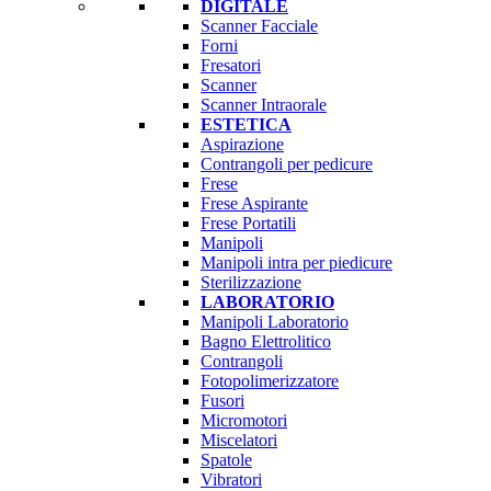
DIGITALE
Scanner Facciale
Forni
Fresatori
Scanner
Scanner Intraorale
ESTETICA
Aspirazione
Contrangoli per pedicure
Frese
Frese Aspirante
Frese Portatili
Manipoli
Manipoli intra per piedicure
Sterilizzazione
LABORATORIO
Manipoli Laboratorio
Bagno Elettrolitico
Contrangoli
Fotopolimerizzatore
Fusori
Micromotori
Miscelatori
Spatole
Vibratori