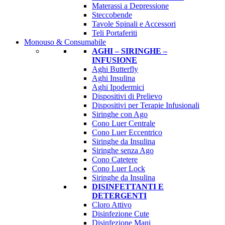
Materassi a Depressione
Steccobende
Tavole Spinali e Accessori
Teli Portaferiti
Monouso & Consumabile
AGHI – SIRINGHE –
INFUSIONE
Aghi Butterfly
Aghi Insulina
Aghi Ipodermici
Dispositivi di Prelievo
Dispositivi per Terapie Infusionali
Siringhe con Ago
Cono Luer Centrale
Cono Luer Eccentrico
Siringhe da Insulina
Siringhe senza Ago
Cono Catetere
Cono Luer Lock
Siringhe da Insulina
DISINFETTANTI E
DETERGENTI
Cloro Attivo
Disinfezione Cute
Disinfezione Mani