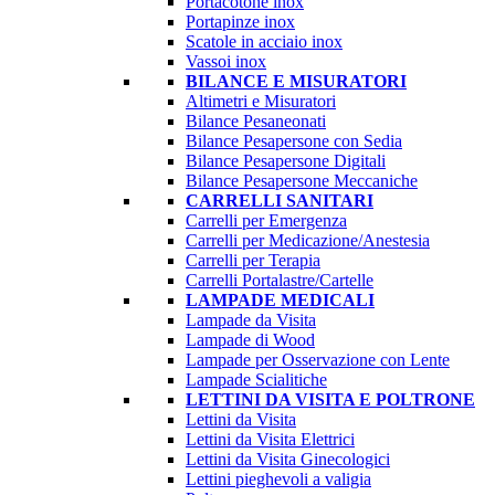
Portacotone inox
Portapinze inox
Scatole in acciaio inox
Vassoi inox
BILANCE E MISURATORI
Altimetri e Misuratori
Bilance Pesaneonati
Bilance Pesapersone con Sedia
Bilance Pesapersone Digitali
Bilance Pesapersone Meccaniche
CARRELLI SANITARI
Carrelli per Emergenza
Carrelli per Medicazione/Anestesia
Carrelli per Terapia
Carrelli Portalastre/Cartelle
LAMPADE MEDICALI
Lampade da Visita
Lampade di Wood
Lampade per Osservazione con Lente
Lampade Scialitiche
LETTINI DA VISITA E POLTRONE
Lettini da Visita
Lettini da Visita Elettrici
Lettini da Visita Ginecologici
Lettini pieghevoli a valigia