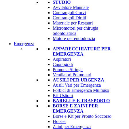
STUDIO
Avvitatore Manuale
Contrangoli Curvi
Contrangoli Diritti
Materiale per Restauri
Micromotori per chirugia
odontoiatrica
Motore per endodonzia
Emergenza
APPARECCHIATURE PER
EMERGENZA
Aspiratori
Capnografi
Pompe a Siringa
Ventilatori Polmonari
AUSILI PER URGENZA
Ausili Vari per Emergenza
Forbici di Emergenza Multiuso
Kit Ustioni
BARELLE E TRASPORTO
BORSE E ZAINI PER
EMERGENZA
Borse e Kit per Pronto Soccorso
Holster
Zaini per Emergenza