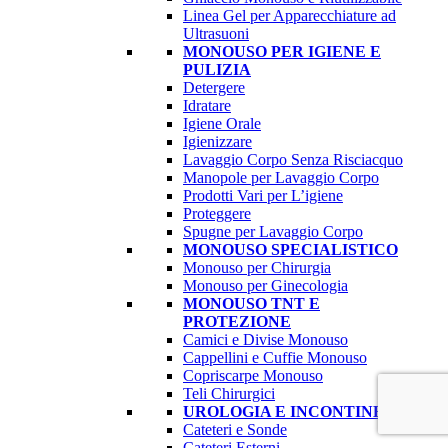
Linea Gel per Apparecchiature ad
Ultrasuoni
MONOUSO PER IGIENE E
PULIZIA
Detergere
Idratare
Igiene Orale
Igienizzare
Lavaggio Corpo Senza Risciacquo
Manopole per Lavaggio Corpo
Prodotti Vari per L’igiene
Proteggere
Spugne per Lavaggio Corpo
MONOUSO SPECIALISTICO
Monouso per Chirurgia
Monouso per Ginecologia
MONOUSO TNT E
PROTEZIONE
Camici e Divise Monouso
Cappellini e Cuffie Monouso
Copriscarpe Monouso
Teli Chirurgici
UROLOGIA E INCONTINENZA
Cateteri e Sonde
Cateteri Esterni