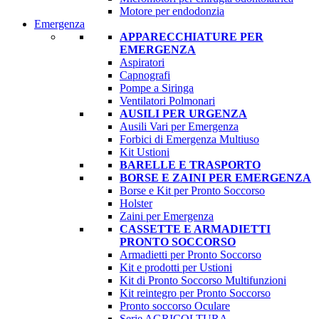
Motore per endodonzia
Emergenza
APPARECCHIATURE PER
EMERGENZA
Aspiratori
Capnografi
Pompe a Siringa
Ventilatori Polmonari
AUSILI PER URGENZA
Ausili Vari per Emergenza
Forbici di Emergenza Multiuso
Kit Ustioni
BARELLE E TRASPORTO
BORSE E ZAINI PER EMERGENZA
Borse e Kit per Pronto Soccorso
Holster
Zaini per Emergenza
CASSETTE E ARMADIETTI
PRONTO SOCCORSO
Armadietti per Pronto Soccorso
Kit e prodotti per Ustioni
Kit di Pronto Soccorso Multifunzioni
Kit reintegro per Pronto Soccorso
Pronto soccorso Oculare
Serie AGRICOLTURA