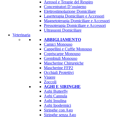
Aerosol e Terapie del Respiro
Concentratori D’ossigeno
Elettrostimolazione Domiciliare
Laserterapia Domiciliare e Accessori
Magnetoterapia Domiciliare e Accessori
Pressoterapia Domiciliare e Accessori
Ultrasuoni Domiciliare
Veterinaria
ABBIGLIAMENTO
Camici Monouso
Cappellini e Cuffie Monouso
Copriscarpe Monouso
Grembiuli Monouso
Mascherine Chirurgiche
Mascherine FFP2
Occhiali Protettivi
Visiere
Zoccoli
AGHI E SIRINGHE
Aghi Butterfly
Aghi Cannula
Aghi Insulina
Aghi Ipodermici
Siringhe con Ago
Siringhe senza Ago