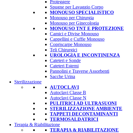
Proteggere
Spugne per Lavaggio Corpo
MONOUSO SPECIALISTICO
Monouso per Chirurgia
Monouso per Ginecologia
MONOUSO TNT E PROTEZIONE
Camici e Divise Monouso
Cappellini e Cuffie Monouso
Copriscarpe Monouso
Teli Chirurgici
UROLOGIA E INCONTINENZA
Cateteri e Sonde
Cateteri Esterni
Pannolini e Traverse Assorbenti
Sacche Urina
Sterilizzazione
AUTOCLAVI
Autoclavi Classe B
Autoclavi Classe N
PULITRICI AD ULTRASUONI
STERILIZZAZIONE AMBIENTE
TAPPETI DECONTAMINANTI
TERMOSALDATRICI
Terapia & Riabilitazione
TERAPIA & RIABILITAZIONE