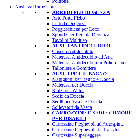
Poltrone
Ausili & Home Care
ARREDI PER DEGENZA
Aste Porta Flebo
Letti da Degenza
Poggiaschiena per Letto
Sponde per Letti da Degenza
Tavolini Multiuso
AUSILI ANTIDECUBITO
Cuscini Antidecubito
Materassi Antidecubito ad Aria
Materassi Antidecubito in Poliuretano
Talloniere e Gomitiere
AUSILI PER IL BAGNO
Maniglioni per Bagno e Doccia
Materassi per Doccia
Rialzi per Water
Sedie da Doccia
Sedili per Vasca e Doccia
Sollevatori da Vasca
CARROZZINE E SEDIE COMODE
PER DISABILI
Carrozzine Pieghevoli ad Autospinta
Carrozzine Pieghevoli da Transito
Carrozzine Superleggere