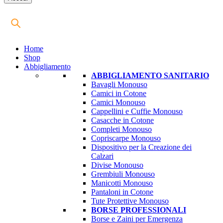
Home
Shop
Abbigliamento
ABBIGLIAMENTO SANITARIO
Bavagli Monouso
Camici in Cotone
Camici Monouso
Cappellini e Cuffie Monouso
Casacche in Cotone
Completi Monouso
Copriscarpe Monouso
Dispositivo per la Creazione dei
Calzari
Divise Monouso
Grembiuli Monouso
Manicotti Monouso
Pantaloni in Cotone
Tute Protettive Monouso
BORSE PROFESSIONALI
Borse e Zaini per Emergenza