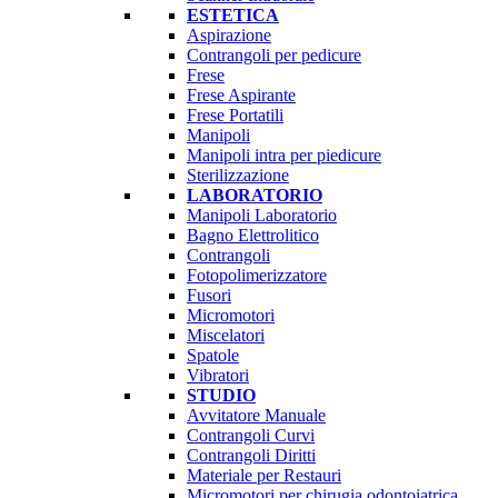
ESTETICA
Aspirazione
Contrangoli per pedicure
Frese
Frese Aspirante
Frese Portatili
Manipoli
Manipoli intra per piedicure
Sterilizzazione
LABORATORIO
Manipoli Laboratorio
Bagno Elettrolitico
Contrangoli
Fotopolimerizzatore
Fusori
Micromotori
Miscelatori
Spatole
Vibratori
STUDIO
Avvitatore Manuale
Contrangoli Curvi
Contrangoli Diritti
Materiale per Restauri
Micromotori per chirugia odontoiatrica