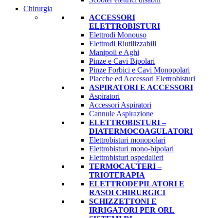
Chirurgia
ACCESSORI
ELETTROBISTURI
Elettrodi Monouso
Elettrodi Riutilizzabili
Manipoli e Aghi
Pinze e Cavi Bipolari
Pinze Forbici e Cavi Monopolari
Placche ed Accessori Elettrobisturi
ASPIRATORI E ACCESSORI
Aspiratori
Accessori Aspiratori
Cannule Aspirazione
ELETTROBISTURI –
DIATERMOCOAGULATORI
Elettrobisturi monopolari
Elettrobisturi mono-bipolari
Elettrobisturi ospedalieri
TERMOCAUTERI –
TRIOTERAPIA
ELETTRODEPILATORI E
RASOI CHIRURGICI
SCHIZZETTONI E
IRRIGATORI PER ORL