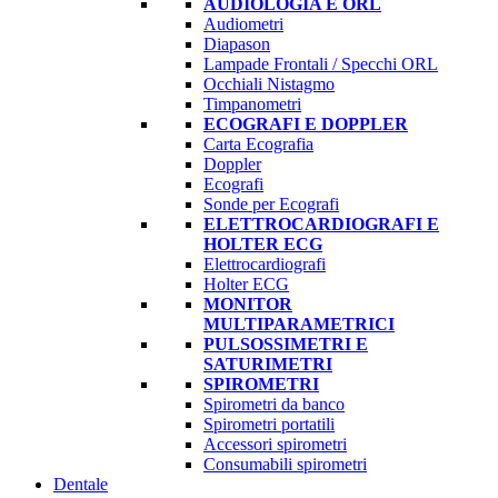
AUDIOLOGIA E ORL
Audiometri
Diapason
Lampade Frontali / Specchi ORL
Occhiali Nistagmo
Timpanometri
ECOGRAFI E DOPPLER
Carta Ecografia
Doppler
Ecografi
Sonde per Ecografi
ELETTROCARDIOGRAFI E
HOLTER ECG
Elettrocardiografi
Holter ECG
MONITOR
MULTIPARAMETRICI
PULSOSSIMETRI E
SATURIMETRI
SPIROMETRI
Spirometri da banco
Spirometri portatili
Accessori spirometri
Consumabili spirometri
Dentale