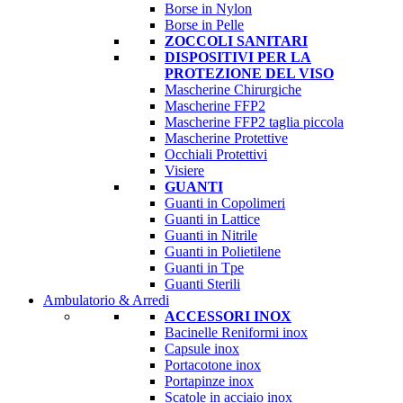
Borse in Nylon
Borse in Pelle
ZOCCOLI SANITARI
DISPOSITIVI PER LA
PROTEZIONE DEL VISO
Mascherine Chirurgiche
Mascherine FFP2
Mascherine FFP2 taglia piccola
Mascherine Protettive
Occhiali Protettivi
Visiere
GUANTI
Guanti in Copolimeri
Guanti in Lattice
Guanti in Nitrile
Guanti in Polietilene
Guanti in Tpe
Guanti Sterili
Ambulatorio & Arredi
ACCESSORI INOX
Bacinelle Reniformi inox
Capsule inox
Portacotone inox
Portapinze inox
Scatole in acciaio inox