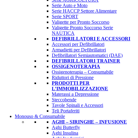
Serie Auto e Moto
Serie HACCP Settore Alimentare
Serie SPORT
Valigette per Pronto Soccorso
Valigette Pronto Soccorso Serie
NAUTICA
DEFIBRILLATORI E ACCESSORI
Accessori per Defibrillatori
Armadietti per Defibrillatori
Defibrillatori Semiautomatici (DAE)
DEFIBRILLATORI TRAINER
OSSIGENOTERAPIA
Ossigenoterapia – Consumabile
Riduttori di Pressione
PRODOTTI PER
L’IMMOBILIZZAZIONE
Materassi a Depressione
Steccobende
Tavole Spinali e Accessori
Teli Portaferiti
Monouso & Consumabile
AGHI – SIRINGHE – INFUSIONE
Aghi Butterfly
Aghi Insulina