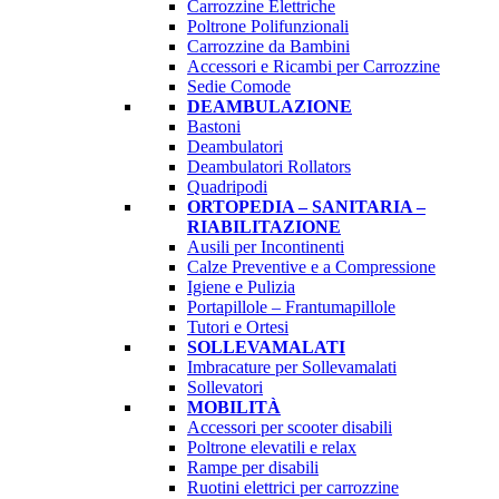
Carrozzine Elettriche
Poltrone Polifunzionali
Carrozzine da Bambini
Accessori e Ricambi per Carrozzine
Sedie Comode
DEAMBULAZIONE
Bastoni
Deambulatori
Deambulatori Rollators
Quadripodi
ORTOPEDIA – SANITARIA –
RIABILITAZIONE
Ausili per Incontinenti
Calze Preventive e a Compressione
Igiene e Pulizia
Portapillole – Frantumapillole
Tutori e Ortesi
SOLLEVAMALATI
Imbracature per Sollevamalati
Sollevatori
MOBILITÀ
Accessori per scooter disabili
Poltrone elevatili e relax
Rampe per disabili
Ruotini elettrici per carrozzine