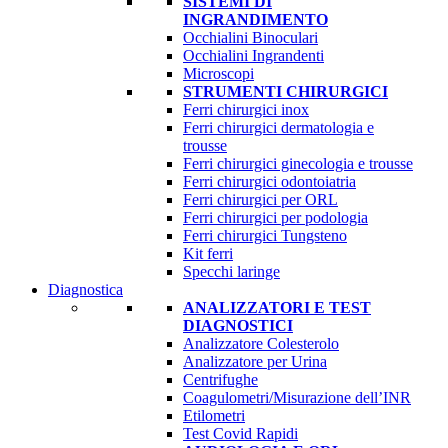
SISTEMI DI
INGRANDIMENTO
Occhialini Binoculari
Occhialini Ingrandenti
Microscopi
STRUMENTI CHIRURGICI
Ferri chirurgici inox
Ferri chirurgici dermatologia e
trousse
Ferri chirurgici ginecologia e trousse
Ferri chirurgici odontoiatria
Ferri chirurgici per ORL
Ferri chirurgici per podologia
Ferri chirurgici Tungsteno
Kit ferri
Specchi laringe
Diagnostica
ANALIZZATORI E TEST
DIAGNOSTICI
Analizzatore Colesterolo
Analizzatore per Urina
Centrifughe
Coagulometri/Misurazione dell’INR
Etilometri
Test Covid Rapidi