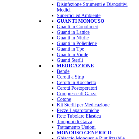
Disinfezione Strumenti e Dispositivi
Medici
Superfici ed Ambiente
GUANTI MONOUSO
Guanti in Copolimeri
Guanti in Lattice
Guanti in Nitrile
Guanti in Polietilene
Guanti in Tpe
Guanti in Vinile
Guanti Sterili
MEDICAZIONE
Bende
Cerotti a Strip
Cerotti in Rocchetto
Cerotti Postoperatori
Compresse di Garza
Cotone
Kit Sterili per Medicazione
Pezze Laparotomiche
Rete Tubolare Elastica
Tamponi di Garza
Trattamento Ustioni
MONOUSO GENERICO
Ghiaccio Monouso e Riutilizzabile