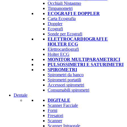
Occhiali Nistagmo
Timpanometri
ECOGRAFI E DOPPLER
Carta Ecografia
Doppler
Ecografi
Sonde per Ecografi
ELETTROCARDIOGRAFI E
HOLTER ECG
Elettrocardiografi
Holter ECG
MONITOR MULTIPARAMETRICI
PULSOSSIMETRI E SATURIMETRI
SPIROMETRI
Spirometri da banco
Spirometri portatili
Accessori spirometri
Consumabili spirometri
Dentale
DIGITALE
Scanner Facciale
Forni
Fresatori
Scanner
Scanner Intraorale