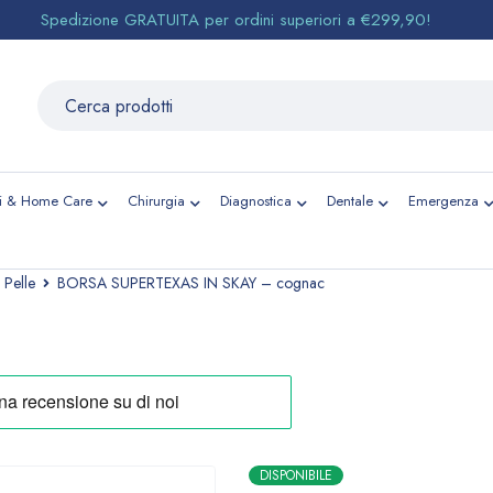
Spedizione GRATUITA per ordini superiori a €299,90!
li & Home Care
Chirurgia
Diagnostica
Dentale
Emergenza
 Pelle
BORSA SUPERTEXAS IN SKAY – cognac
DISPONIBILE