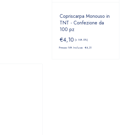
Copriscarpa Monouso in
TNT - Confezione da
100 pz
€
4,10
(+ IVA 5%)
Prezzo IVA Inclusa:
€
4,31