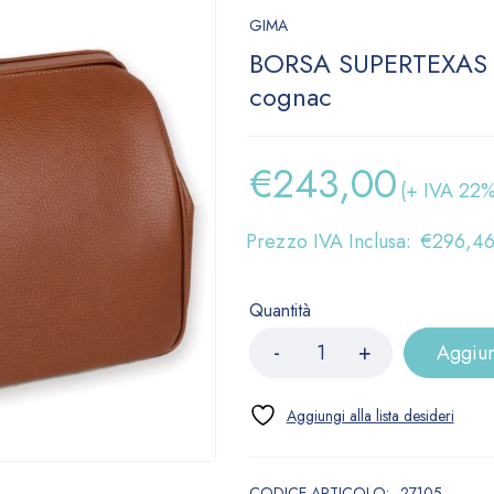
GIMA
BORSA SUPERTEXAS 
cognac
€
243,00
(+ IVA 22%
Prezzo IVA Inclusa:
€
296,4
Quantità
Aggiun
CODICE ARTICOLO:
27105