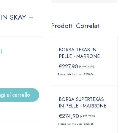
IN SKAY –
Prodotti Correlati
BORSA TEXAS IN
)
PELLE - MARRONE
6
€
227,90
(+ IVA 22%)
Prezzo IVA Inclusa:
€
278,04
gi al carrello
BORSA SUPERTEXAS
IN PELLE - MARRONE
€
274,90
(+ IVA 22%)
Prezzo IVA Inclusa:
€
335,38